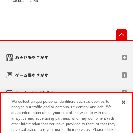
先
あそび場をさがす
ゲーム機をさがす
スマホ・PCであそぶ
We collect unique personal identifiers such as cookies to
analyze our traffic and to personalize content and ads. We
イベント・キャンペーン
share information about your use of our website with our
analytics and advertising partners, who may combine it with
other information that you have provided to them or that they
have collected from your use of their services. Please click