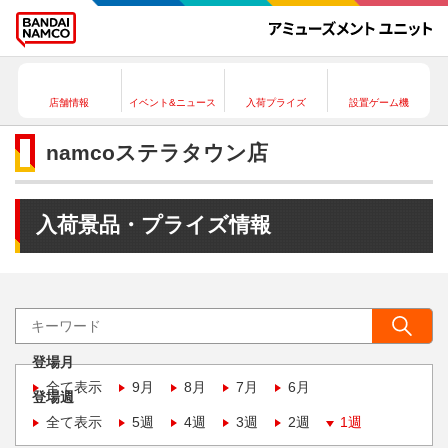
店舗情報
イベント&ニュース
入荷プライズ
設置ゲーム機
namcoステラタウン店
入荷景品・プライズ情報
登場月
全て表示
9月
8月
7月
6月
登場週
全て表示
5週
4週
3週
2週
1週