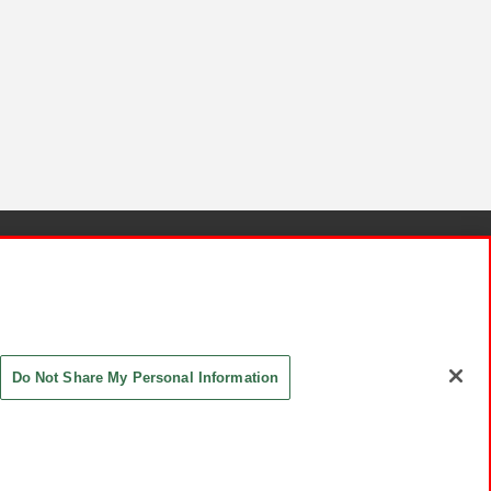
針と検証結果
お取引先さまとともに
お問い合わせ
Do Not Share My Personal Information
ASHIKI Co., Ltd. All Rights Reserved.