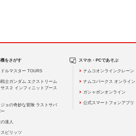
ム機をさがす
スマホ・PCであそぶ
ドルマスター TOURS
ナムコオンラインクレーン
動戦士ガンダム エクストリーム
ナムコパークス オンライ
ーサス２ インフィニットブース
ガシャポンオンライン
公式スマートフォンアプリ
ョジョの奇妙な冒険 ラストサバ
バー
鼓の達人
りスピリッツ