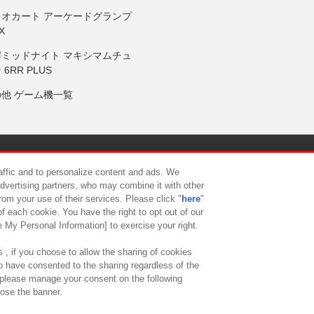
リオカート アーケードグランプ
X
岸ミッドナイト マキシマムチュ
 6RR PLUS
の他 ゲーム機一覧
サイトポリシー
プライバシーポリシー
ウェブアクセシビリティ方
raffic and to personalize content and ads. We
advertising partners, who may combine it with other
rom your use of their services. Please click "
here
"
供について
カスタマーハラスメント対応方針
よくあるご質問・
f each cookie. You have the right to opt out of our
e My Personal Information] to exercise your right.
 , if you choose to allow the sharing of cookies
to have consented to the sharing regardless of the
, please manage your consent on the following
lose the banner.
ndai Namco Amusement Lab Inc.
©Bandai Namco Experience Inc.
©HANAY