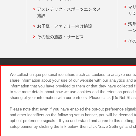
マ
アスレチック・スポーツエンタメ
リD
施設
湾
お子様・ファミリー向け施設
ーン
その他の施設・サービス
そ
関連会社
サステナビリティ
We collect unique personal identifiers such as cookies to analyze our t
share information about your use of our website with our analytics and 
information that you have provided to them or that they have collected f
食品のご提
to see more details about how we use cookies and the retention period o
sharing of your information with our partners. Please click [Do Not Shar
Please note that even if you have enabled the opt-out preference signals
and other identifiers on the following setup banner, you will be deemed 
opt-out preference signals . If you understand and agree to this setting
setup banner by clicking the link below, then click 'Save Settings' and c
©Bandai Namco Amusement Inc.
©Ba