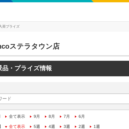
入荷プライズ
mcoステラタウン店
景品・プライズ情報
月
全て表示
9月
8月
7月
6月
週
全て表示
5週
4週
3週
2週
1週