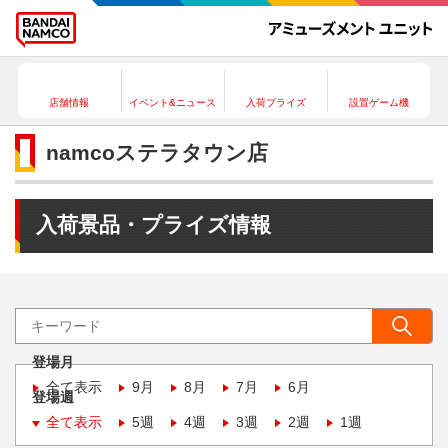
店舗情報
イベント&ニュース
入荷プライズ
設置ゲーム機
namcoステラタウン店
入荷景品・プライズ情報
登場月
全て表示
9月
8月
7月
6月
登場週
全て表示
5週
4週
3週
2週
1週