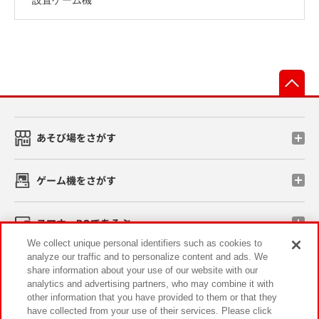
先
あそび場をさがす
ゲーム機をさがす
スマホ・PCであそぶ
We collect unique personal identifiers such as cookies to
analyze our traffic and to personalize content and ads. We
イベント・キャンペーン
share information about your use of our website with our
analytics and advertising partners, who may combine it with
other information that you have provided to them or that they
have collected from your use of their services. Please click