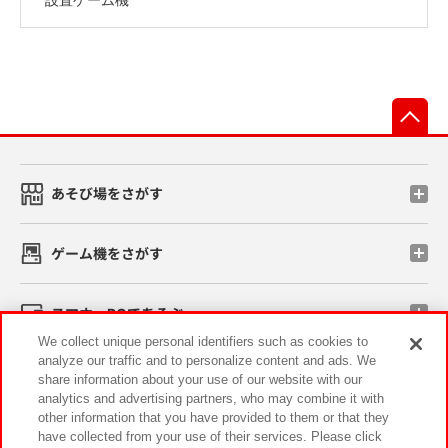
先
あそび場をさがす
ゲーム機をさがす
スマホ・PCであそぶ
We collect unique personal identifiers such as cookies to
analyze our traffic and to personalize content and ads. We
イベント・キャンペーン
share information about your use of our website with our
analytics and advertising partners, who may combine it with
other information that you have provided to them or that they
have collected from your use of their services. Please click