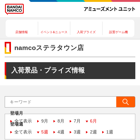
店舗情報
イベント&ニュース
入荷プライズ
設置ゲーム機
namcoステラタウン店
入荷景品・プライズ情報
登場月
全て表示
9月
8月
7月
6月
登場週
全て表示
5週
4週
3週
2週
1週