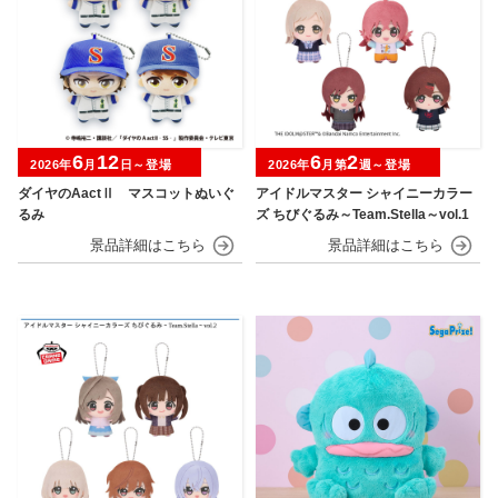
6
12
6
2
2026年
月
日～登場
2026年
月第
週～登場
ダイヤのAactⅡ マスコットぬいぐ
アイドルマスター シャイニーカラー
るみ
ズ ちびぐるみ～Team.Stella～vol.1