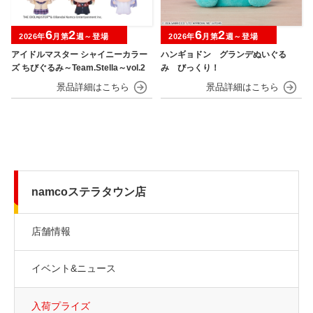
6
2
6
2
2026年
月第
週～登場
2026年
月第
週～登場
アイドルマスター シャイニーカラー
ハンギョドン グランデぬいぐる
ズ ちびぐるみ～Team.Stella～vol.2
み びっくり！
namcoステラタウン店
店舗情報
イベント&ニュース
入荷プライズ