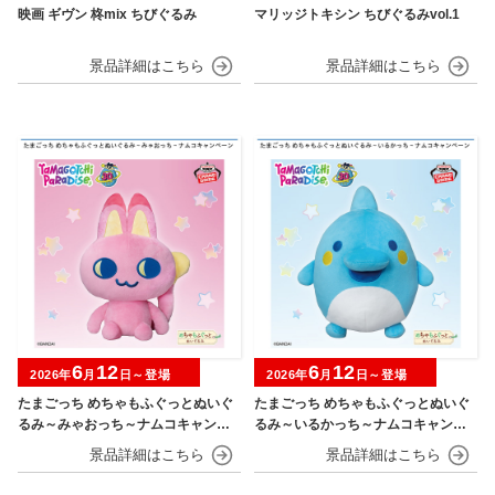
映画 ギヴン 柊mix ちびぐるみ
マリッジトキシン ちびぐるみvol.1
6
12
6
12
2026年
月
日～登場
2026年
月
日～登場
たまごっち めちゃもふぐっとぬいぐ
たまごっち めちゃもふぐっとぬいぐ
るみ～みゃおっち～ナムコキャンペ
るみ～いるかっち～ナムコキャンペ
ーン
ーン