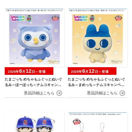
6
12
6
12
2026年
月
日～登場
2026年
月
日～登場
たまごっち めちゃもふぐっとぬいぐ
たまごっち めちゃもふぐっとぬいぐ
るみ～ほーほっち～ナムコキャンペ
るみ～まめっち～ナムコキャンペー
ーン
ン