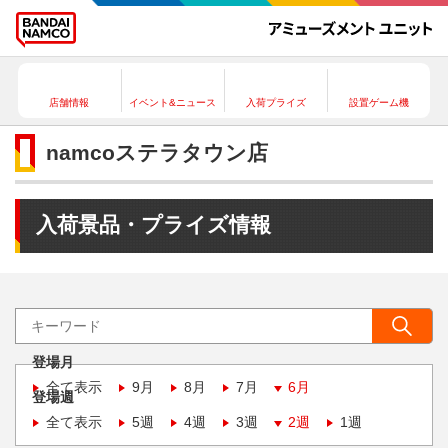
店舗情報
イベント&ニュース
入荷プライズ
設置ゲーム機
namcoステラタウン店
入荷景品・プライズ情報
登場月
全て表示
9月
8月
7月
6月
登場週
全て表示
5週
4週
3週
2週
1週