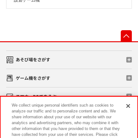
先
あそび場をさがす
ゲーム機をさがす
スマホ・PCであそぶ
We collect unique personal identifiers such as cookies to
analyze our traffic and to personalize content and ads. We
イベント・キャンペーン
share information about your use of our website with our
analytics and advertising partners, who may combine it with
other information that you have provided to them or that they
have collected from your use of their services. Please click