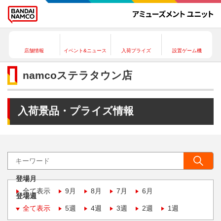
店舗情報
イベント&ニュース
入荷プライズ
設置ゲーム機
namcoステラタウン店
入荷景品・プライズ情報
登場月
全て表示
9月
8月
7月
6月
登場週
全て表示
5週
4週
3週
2週
1週