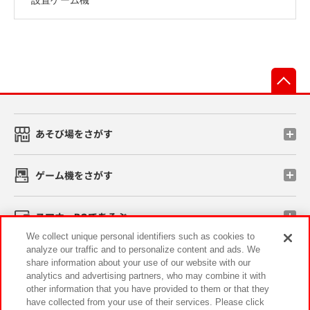
先
あそび場をさがす
ゲーム機をさがす
スマホ・PCであそぶ
We collect unique personal identifiers such as cookies to
analyze our traffic and to personalize content and ads. We
イベント・キャンペーン
share information about your use of our website with our
analytics and advertising partners, who may combine it with
other information that you have provided to them or that they
have collected from your use of their services. Please click