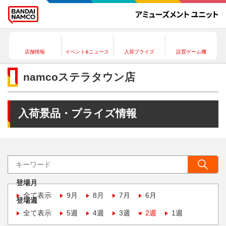
店舗情報
イベント&ニュース
入荷プライズ
設置ゲーム機
namcoステラタウン店
入荷景品・プライズ情報
登場月
全て表示
9月
8月
7月
6月
登場週
全て表示
5週
4週
3週
2週
1週