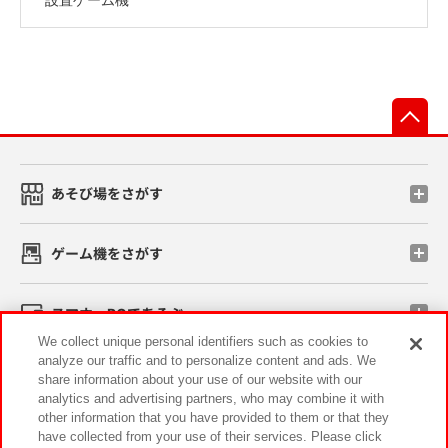
先
あそび場をさがす
ゲーム機をさがす
スマホ・PCであそぶ
We collect unique personal identifiers such as cookies to
analyze our traffic and to personalize content and ads. We
イベント・キャンペーン
share information about your use of our website with our
analytics and advertising partners, who may combine it with
other information that you have provided to them or that they
have collected from your use of their services. Please click