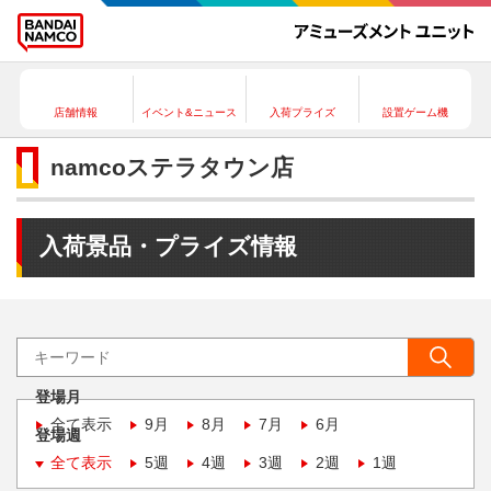
店舗情報
イベント&ニュース
入荷プライズ
設置ゲーム機
namcoステラタウン店
入荷景品・プライズ情報
登場月
全て表示
9月
8月
7月
6月
登場週
全て表示
5週
4週
3週
2週
1週