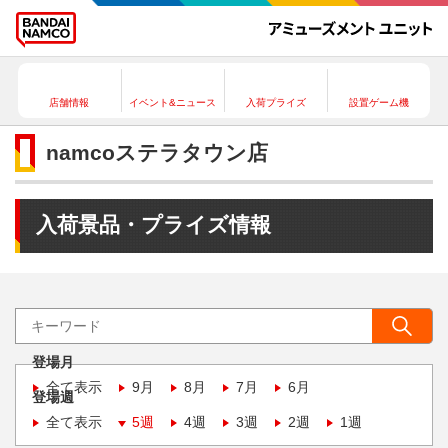
店舗情報
イベント&ニュース
入荷プライズ
設置ゲーム機
namcoステラタウン店
入荷景品・プライズ情報
登場月
全て表示
9月
8月
7月
6月
登場週
全て表示
5週
4週
3週
2週
1週