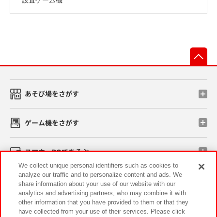
先
あそび場をさがす
ゲーム機をさがす
スマホ・PCであそぶ
We collect unique personal identifiers such as cookies to
analyze our traffic and to personalize content and ads. We
イベント・キャンペーン
share information about your use of our website with our
analytics and advertising partners, who may combine it with
other information that you have provided to them or that they
have collected from your use of their services. Please click