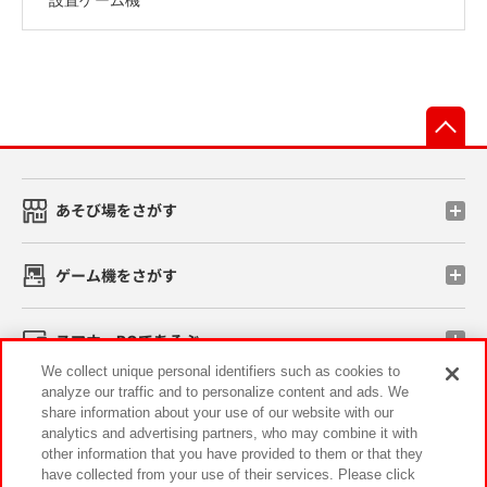
先
あそび場をさがす
ゲーム機をさがす
スマホ・PCであそぶ
We collect unique personal identifiers such as cookies to
analyze our traffic and to personalize content and ads. We
イベント・キャンペーン
share information about your use of our website with our
analytics and advertising partners, who may combine it with
other information that you have provided to them or that they
have collected from your use of their services. Please click