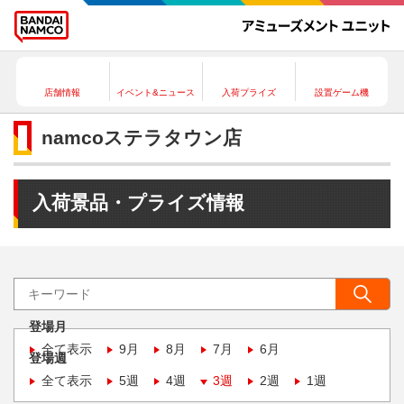
店舗情報
イベント&ニュース
入荷プライズ
設置ゲーム機
namcoステラタウン店
入荷景品・プライズ情報
登場月
全て表示
9月
8月
7月
6月
登場週
全て表示
5週
4週
3週
2週
1週