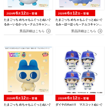
6
12
6
12
2026年
月
日～登場
2026年
月
日～登場
たまごっち めちゃもふぐっとぬいぐ
たまごっち めちゃもふぐっとぬいぐ
るみ～いるかっち～ナムコキャンペ
るみ～ほーほっち～ナムコキャンペ
ーン
ーン
6
12
6
12
2026年
月
日～登場
2026年
月
日～登場
たまごっち めちゃもふぐっとぬいぐ
ダイヤのAactⅡ マスコットぬいぐ