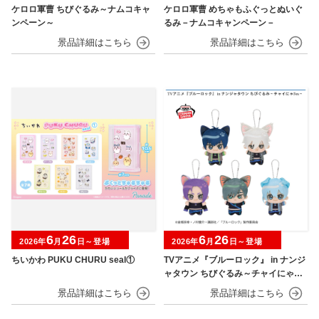
ケロロ軍曹 ちびぐるみ～ナムコキャ
ケロロ軍曹 めちゃもふぐっとぬいぐ
ンペーン～
るみ－ナムコキャンペーン－
6
26
6
26
2026年
月
日～登場
2026年
月
日～登場
ちいかわ PUKU CHURU seal①
TVアニメ『ブルーロック』 in ナンジ
ャタウン ちびぐるみ～チャイにゃFe
s～