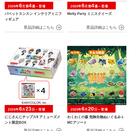
6
4
6
4
2026年
月第
週～登場
2026年
月第
週～登場
パペットスンスン インテリアミニフ
Melty Party ミニスクイーズ
ィギュア
6
23
6
20
2026年
月
日～登場
2026年
月
日～登場
にじさんじチップス9 アミューズメ
わくわくの森 危険生物ぬいぐるみ L
ント限定BOX
MCアソート