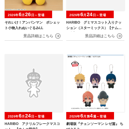
6
26
6
24
2026年
月
日～登場
2026年
月
日～登場
それいけ！アンパンマン ポシェッ
HARIBO グミマスコット入りクッ
ト小物入れぬいぐるみLL
ション（スターミックス）【ナムコ
限定】
6
24
6
4
2026年
月
日～登場
2026年
月第
週～登場
HARIBO アクリルフレークマスコ
劇場版『チェンソーマン レゼ篇』 ち