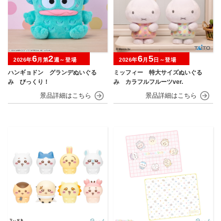
6
2
6
5
2026年
月第
週～登場
2026年
月
日～登場
ハンギョドン グランデぬいぐる
ミッフィー 特大サイズぬいぐる
み びっくり！
み カラフルフルーツver.