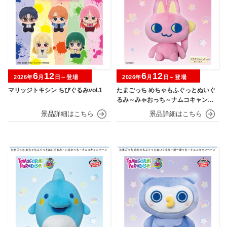
6
12
6
12
2026年
月
日～登場
2026年
月
日～登場
マリッジトキシン ちびぐるみvol.1
たまごっち めちゃもふぐっとぬいぐ
るみ～みゃおっち～ナムコキャンペ
ーン