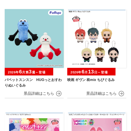
6
3
6
13
2026年
月第
週～登場
2026年
月
日～登場
パペットスンスン HUGっとおすわ
映画 ギヴン 柊mix ちびぐるみ
りぬいぐるみ