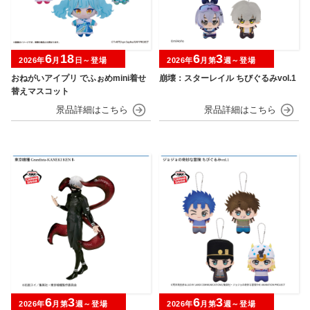
6
18
6
3
2026年
月
日～登場
2026年
月第
週～登場
おねがいアイプリ でふぉめmini着せ
崩壊：スターレイル ちびぐるみvol.1
替えマスコット
6
3
6
3
2026年
月第
週～登場
2026年
月第
週～登場