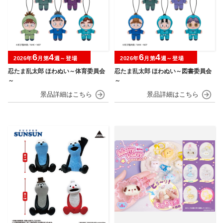
6
4
6
4
2026年
月第
週～登場
2026年
月第
週～登場
忍たま乱太郎 ほわぬい～体育委員会
忍たま乱太郎 ほわぬい～図書委員会
～
～