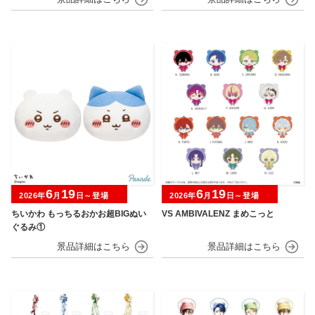
6
19
6
19
2026年
月
日～登場
2026年
月
日～登場
ちいかわ もっちるおかお超BIGぬい
VS AMBIVALENZ まめこっと
ぐるみ①