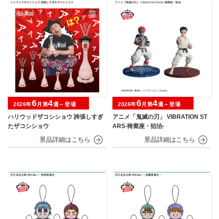
6
4
6
4
2026年
月第
週～登場
2026年
月第
週～登場
ハリウッドザコシショウ 誇張しすぎ
アニメ「鬼滅の刃」 VIBRATION ST
たザコシショウ
ARS-猗窩座・狛治-