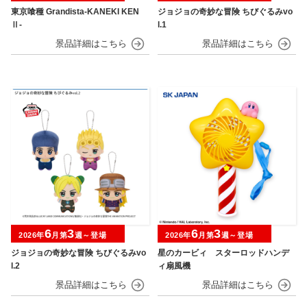
東京喰種 Grandista-KANEKI KEN
ジョジョの奇妙な冒険 ちびぐるみvo
Ⅱ-
l.1
6
3
6
3
2026年
月第
週～登場
2026年
月第
週～登場
ジョジョの奇妙な冒険 ちびぐるみvo
星のカービィ スターロッドハンデ
l.2
ィ扇風機