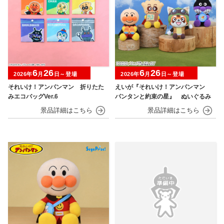
6
26
6
26
2026年
月
日～登場
2026年
月
日～登場
それいけ！アンパンマン 折りたた
えいが『それいけ！アンパンマン
みエコバッグVer.6
パンタンと約束の星』 ぬいぐるみ