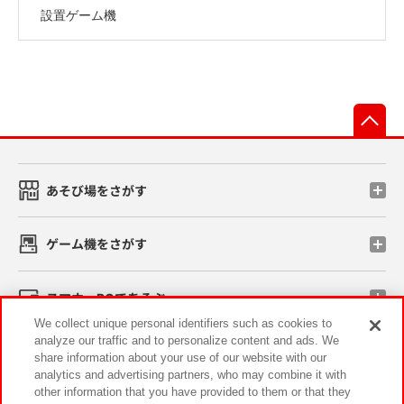
設置ゲーム機
先
あそび場をさがす
ゲーム機をさがす
スマホ・PCであそぶ
We collect unique personal identifiers such as cookies to
analyze our traffic and to personalize content and ads. We
イベント・キャンペーン
share information about your use of our website with our
analytics and advertising partners, who may combine it with
other information that you have provided to them or that they