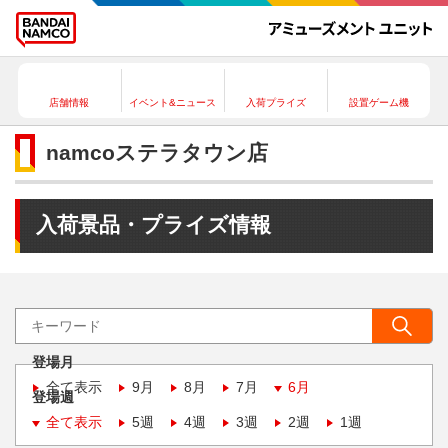
店舗情報
イベント&ニュース
入荷プライズ
設置ゲーム機
namcoステラタウン店
入荷景品・プライズ情報
登場月
全て表示
9月
8月
7月
6月
登場週
全て表示
5週
4週
3週
2週
1週