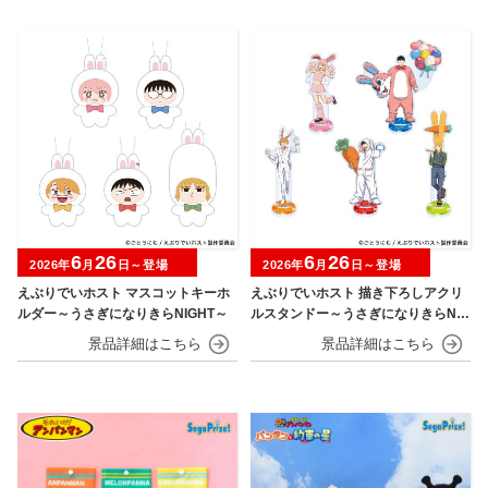
6
26
6
26
2026年
月
日～登場
2026年
月
日～登場
えぶりでいホスト マスコットキーホ
えぶりでいホスト 描き下ろしアクリ
ルダー～うさぎになりきらNIGHT～
ルスタンドー～うさぎになりきらNIG
HT～