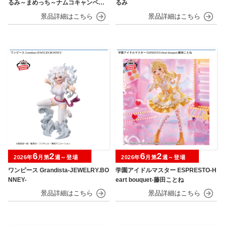
るみ～まめっち～ナムコキャンペー
るみ
ン
6
2
6
2
2026年
月第
週～登場
2026年
月第
週～登場
ワンピース Grandista-JEWELRY.BO
学園アイドルマスター ESPRESTO-H
NNEY-
eart bouquet-藤田ことね