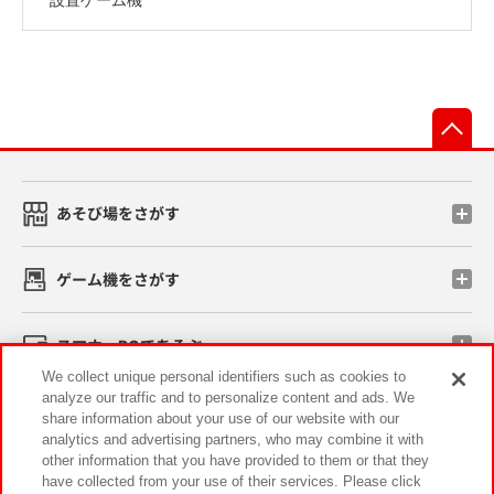
先
あそび場をさがす
ゲーム機をさがす
スマホ・PCであそぶ
We collect unique personal identifiers such as cookies to
analyze our traffic and to personalize content and ads. We
イベント・キャンペーン
share information about your use of our website with our
analytics and advertising partners, who may combine it with
other information that you have provided to them or that they
have collected from your use of their services. Please click