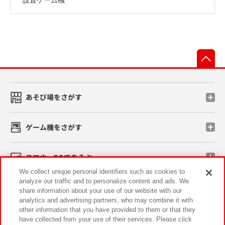
先
あそび場をさがす
ゲーム機をさがす
スマホ・PCであそぶ
We collect unique personal identifiers such as cookies to
analyze our traffic and to personalize content and ads. We
イベント・キャンペーン
share information about your use of our website with our
analytics and advertising partners, who may combine it with
other information that you have provided to them or that they
have collected from your use of their services. Please click