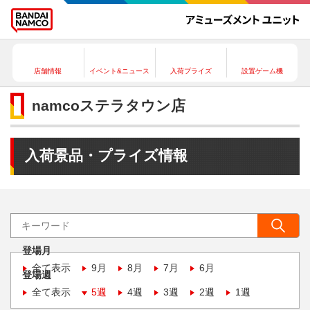
店舗情報
イベント&ニュース
入荷プライズ
設置ゲーム機
namcoステラタウン店
入荷景品・プライズ情報
登場月
全て表示
9月
8月
7月
6月
登場週
全て表示
5週
4週
3週
2週
1週