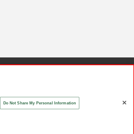
針と検証結果
お取引先さまとともに
お問い合わせ
Do Not Share My Personal Information
ASHIKI Co., Ltd. All Rights Reserved.