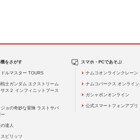
ム機をさがす
スマホ・PCであそぶ
ドルマスター TOURS
ナムコオンラインクレーン
動戦士ガンダム エクストリーム
ナムコパークス オンライ
ーサス２ インフィニットブース
ガシャポンオンライン
公式スマートフォンアプリ
ョジョの奇妙な冒険 ラストサバ
バー
鼓の達人
りスピリッツ