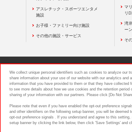
マ
アスレチック・スポーツエンタメ
リD
施設
湾
お子様・ファミリー向け施設
ーン
その他の施設・サービス
そ
関連会社
サステナビリティ
We collect unique personal identifiers such as cookies to analyze our t
share information about your use of our website with our analytics and 
information that you have provided to them or that they have collected f
食品のご提
to see more details about how we use cookies and the retention period o
sharing of your information with our partners. Please click [Do Not Shar
Please note that even if you have enabled the opt-out preference signals
and other identifiers on the following setup banner, you will be deemed 
opt-out preference signals . If you understand and agree to this setting
setup banner by clicking the link below, then click 'Save Settings' and c
©Bandai Namco Amusement Inc.
©Ba