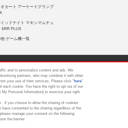
リオカート アーケードグランプ
X
岸ミッドナイト マキシマムチュ
 6RR PLUS
の他 ゲーム機一覧
サイトポリシー
プライバシーポリシー
ウェブアクセシビリティ方
raffic and to personalize content and ads. We
advertising partners, who may combine it with other
rom your use of their services. Please click "
here
"
供について
カスタマーハラスメント対応方針
よくあるご質問・
f each cookie. You have the right to opt out of our
e My Personal Information] to exercise your right.
 , if you choose to allow the sharing of cookies
to have consented to the sharing regardless of the
, please manage your consent on the following
lose the banner.
ndai Namco Amusement Lab Inc.
©Bandai Namco Experience Inc.
©HANAY