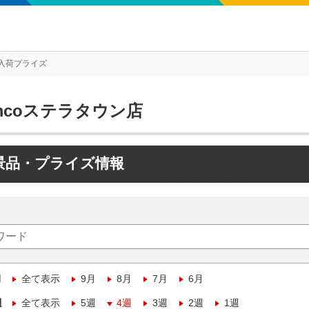
入荷プライズ
mcoステラタウン店
景品・プライズ情報
月
全て表示
9月
8月
7月
6月
週
全て表示
5週
4週
3週
2週
1週