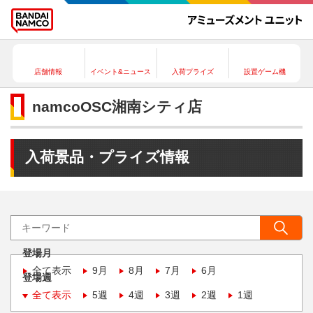
店舗情報
イベント&ニュース
入荷プライズ
設置ゲーム機
namcoOSC湘南シティ店
入荷景品・プライズ情報
登場月
全て表示
9月
8月
7月
6月
登場週
全て表示
5週
4週
3週
2週
1週