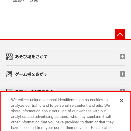
先
あそび場をさがす
ゲーム機をさがす
スマホ・PCであそぶ
We collect unique personal identifiers such as cookies to
analyze our traffic and to personalize content and ads. We
イベント・キャンペーン
share information about your use of our website with our
analytics and advertising partners, who may combine it with
other information that you have provided to them or that they
have collected from your use of their services. Please click