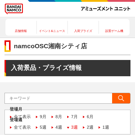
店舗情報
イベント&ニュース
入荷プライズ
設置ゲーム機
namcoOSC湘南シティ店
入荷景品・プライズ情報
登場月
全て表示
9月
8月
7月
6月
登場週
全て表示
5週
4週
3週
2週
1週