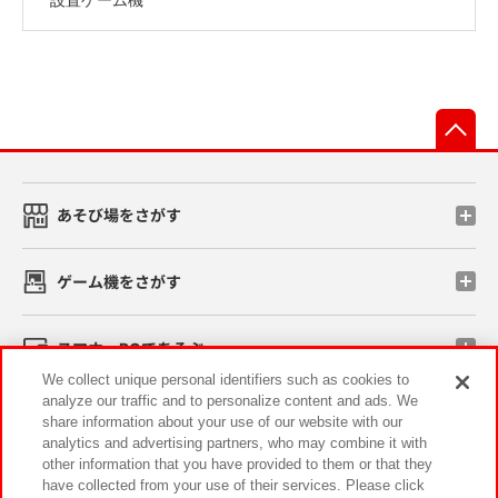
先
あそび場をさがす
ゲーム機をさがす
スマホ・PCであそぶ
We collect unique personal identifiers such as cookies to
analyze our traffic and to personalize content and ads. We
イベント・キャンペーン
share information about your use of our website with our
analytics and advertising partners, who may combine it with
other information that you have provided to them or that they
have collected from your use of their services. Please click