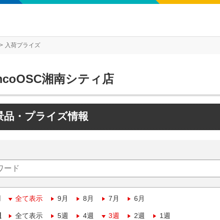
入荷プライズ
mcoOSC湘南シティ店
景品・プライズ情報
月
全て表示
9月
8月
7月
6月
週
全て表示
5週
4週
3週
2週
1週