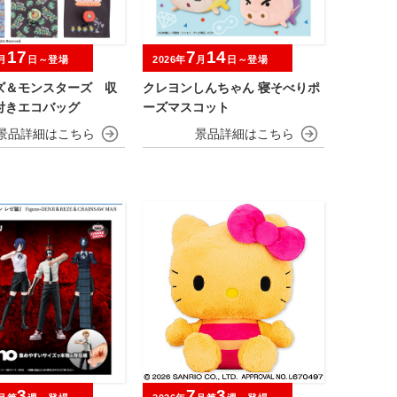
17
7
14
月
日～登場
2026年
月
日～登場
ズ＆モンスターズ 収
クレヨンしんちゃん 寝そべりポ
付きエコバッグ
ーズマスコット
3
7
3