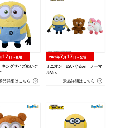
17
7
17
月
日～登場
2026年
月
日～登場
 キングサイズぬいぐ
ミニオン ぬいぐるみ ノーマ
”
ルVer.