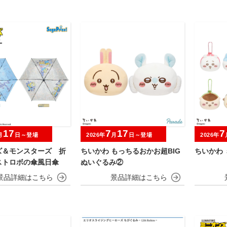
17
7
17
7
月
日～登場
2026年
月
日～登場
2026年
ズ＆モンスターズ 折
ちいかわ もっちるおかお超BIG
ちいかわ
ストロボの傘風日傘
ぬいぐるみ②