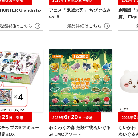
月第
週～登場
2026年
月第
週～登場
2026年
HUNTER Grandista-
アニメ「鬼滅の刃」 ちびぐるみ
劇場版『
vol.8
篇』 Fig
HAINSA
23
6
20
6
月
日～登場
2026年
月
日～登場
2026年
チップス9 アミュー
わくわくの森 危険生物ぬいぐる
ちいかわ 
定BOX
み LMCアソート
ぬいぐる