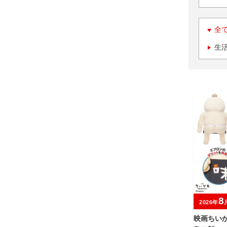
全
生
8
2026年
映画ちい