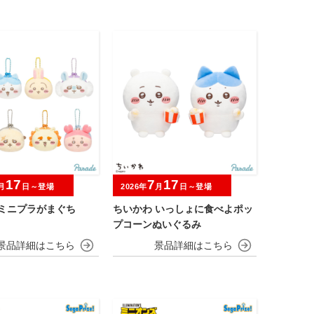
17
7
17
月
日～登場
2026年
月
日～登場
 ミニプラがまぐち
ちいかわ いっしょに食べよポッ
プコーンぬいぐるみ