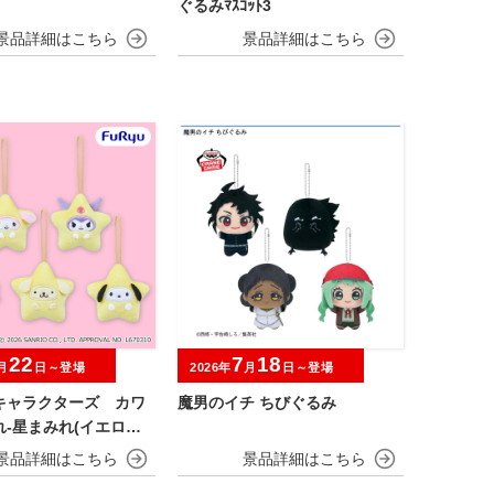
ぐるみﾏｽｺｯﾄ3
22
7
18
月
日～登場
2026年
月
日～登場
キャラクターズ カワ
魔男のイチ ちびぐるみ
-星まみれ(イエロー)-
コット