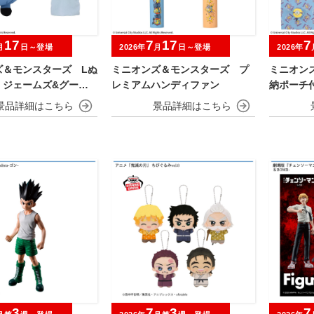
17
7
17
7
月
日～登場
2026年
月
日～登場
2026年
ズ＆モンスターズ Lぬ
ミニオンズ＆モンスターズ プ
ミニオン
 ジェームズ&グーミ
レミアムハンディファン
納ポーチ
3
7
3
7