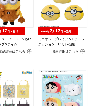
17
7
17
月
日～登場
2026年
月
日～登場
 スーパーラージぬい
ミニオン プレミアムモチーフ
ボブ&ティム
クッション いろいろ顔