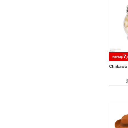
7
2026年
Chiikaw