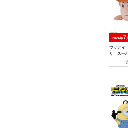
7
2026年
ウッディ
り スー