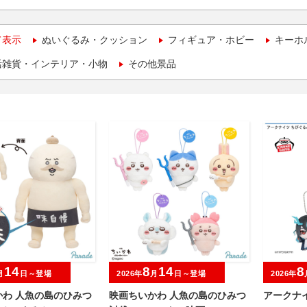
て表示
ぬいぐるみ・クッション
フィギュア・ホビー
キーホ
活雑貨・インテリア・小物
その他景品
14
8
14
8
月
日～登場
2026年
月
日～登場
2026年
かわ 人魚の島のひみつ
映画ちいかわ 人魚の島のひみつ
アークナイ