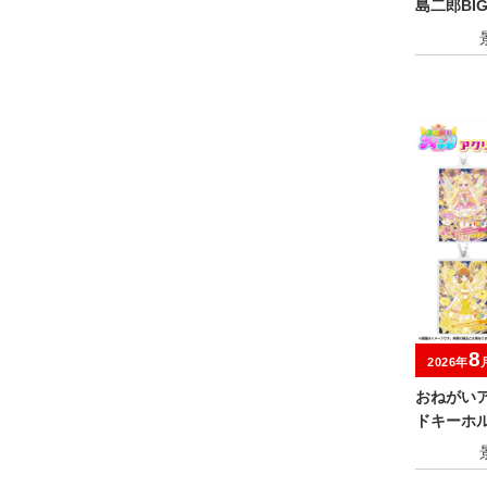
島二郎BI
8
2026年
おねがい
ドキーホ