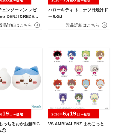
月第
週～登場
2026年
月第
週～登場
チェンソーマン レゼ
ハローキティ トコナツ日焼けド
uno-DENJI＆REZE＆C
ールGJ
W MAN＆BOMB-
19
6
19
月
日～登場
2026年
月
日～登場
もっちるおかお超BIG
VS AMBIVALENZ まめこっと
み①