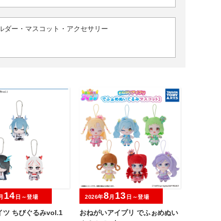
ルダー・マスコット・アクセサリー
14
8
13
月
日～登場
2026年
月
日～登場
ツ ちびぐるみvol.1
おねがいアイプリ でふぉめぬい