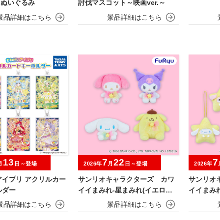
Gぬいぐるみ
討伐マスコット～映画ver.～
13
7
22
7
月
日～登場
2026年
月
日～登場
2026年
アイプリ アクリルカー
サンリオキャラクターズ カワ
サンリオ
ルダー
イイまみれ-星まみれ(イエロー)-
イイまみれ
ぬいぐるみ
ミニマス