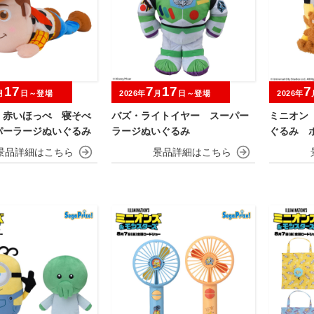
17
7
17
7
月
日～登場
2026年
月
日～登場
2026年
 赤いほっぺ 寝そべ
バズ・ライトイヤー スーパー
ミニオン
パーラージぬいぐるみ
ラージぬいぐるみ
ぐるみ 