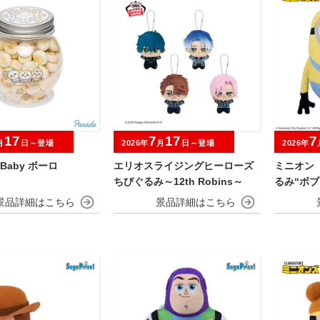
17
7
17
7
月
日～登場
2026年
月
日～登場
2026年
a Baby ボーロ
エリオスライジングヒーローズ
ミニオン
ちびぐるみ～12th Robins～
るみ“ボブ