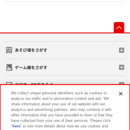
先
あそび場をさがす
ゲーム機をさがす
スマホ・PCであそぶ
We collect unique personal identifiers such as cookies to
analyze our traffic and to personalize content and ads. We
イベント・キャンペーン
share information about your use of our website with our
analytics and advertising partners, who may combine it with
other information that you have provided to them or that they
have collected from your use of their services. Please click
"
here
" to see more details about how we use cookies and
関連会社
サステナビリティ
サイトポリシー