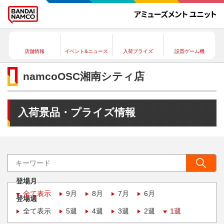
店舗情報
イベント&ニュース
入荷プライズ
設置ゲーム機
namcoOSC湘南シティ店
入荷景品・プライズ情報
登場月
全て表示
9月
8月
7月
6月
登場週
全て表示
5週
4週
3週
2週
1週