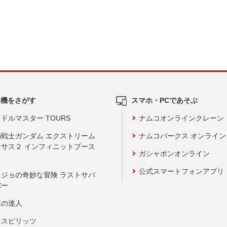
ム機をさがす
スマホ・PCであそぶ
ドルマスター TOURS
ナムコオンラインクレーン
動戦士ガンダム エクストリーム
ナムコパークス オンライ
ーサス２ インフィニットブース
ガシャポンオンライン
公式スマートフォンアプリ
ョジョの奇妙な冒険 ラストサバ
バー
鼓の達人
りスピリッツ