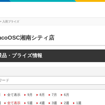
入荷プライズ
mcoOSC湘南シティ店
景品・プライズ情報
月
全て表示
9月
8月
7月
6月
週
全て表示
5週
4週
3週
2週
1週