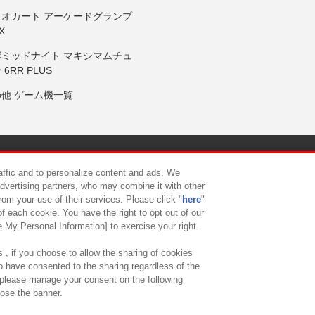
リオカート アーケードグランプ
X
岸ミッドナイト マキシマムチュ
 6RR PLUS
の他 ゲーム機一覧
サイトポリシー
プライバシーポリシー
ウェブアクセシビリティ方
raffic and to personalize content and ads. We
advertising partners, who may combine it with other
rom your use of their services. Please click "
here
"
供について
カスタマーハラスメント対応方針
よくあるご質問・
f each cookie. You have the right to opt out of our
e My Personal Information] to exercise your right.
 , if you choose to allow the sharing of cookies
to have consented to the sharing regardless of the
, please manage your consent on the following
lose the banner.
ndai Namco Amusement Lab Inc.
©Bandai Namco Experience Inc.
©HANAY