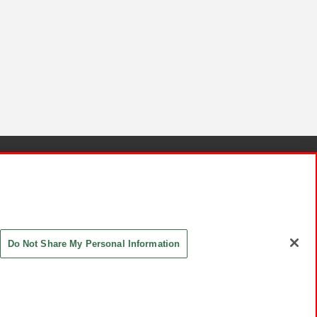
針と検証結果
お取引先さまとともに
お問い合わせ
Do Not Share My Personal Information
ASHIKI Co., Ltd. All Rights Reserved.