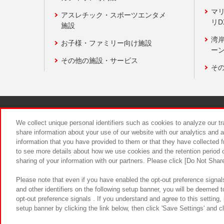
マ
アスレチック・スポーツエンタメ
リD
施設
湾
お子様・ファミリー向け施設
ーン
その他の施設・サービス
そ
関連会社
サステナビリティ
We collect unique personal identifiers such as cookies to analyze our t
share information about your use of our website with our analytics and 
information that you have provided to them or that they have collected f
食品のご提
to see more details about how we use cookies and the retention period o
sharing of your information with our partners. Please click [Do Not Shar
Please note that even if you have enabled the opt-out preference signals
and other identifiers on the following setup banner, you will be deemed 
opt-out preference signals . If you understand and agree to this setting
setup banner by clicking the link below, then click 'Save Settings' and c
©Bandai Namco Amusement Inc.
©Ba