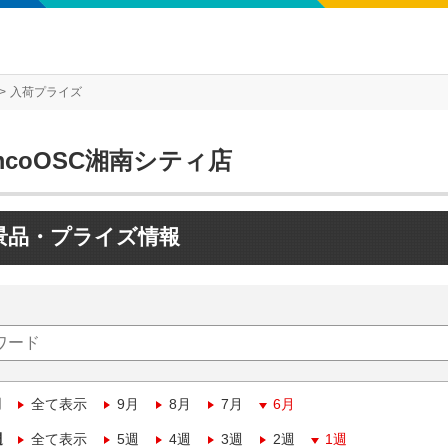
入荷プライズ
mcoOSC湘南シティ店
景品・プライズ情報
月
全て表示
9月
8月
7月
6月
週
全て表示
5週
4週
3週
2週
1週