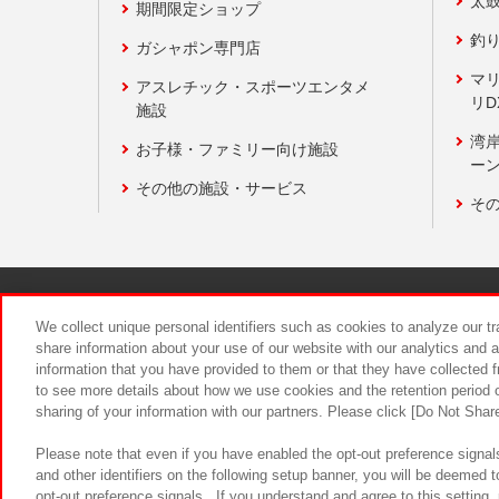
太
期間限定ショップ
釣
ガシャポン専門店
マ
アスレチック・スポーツエンタメ
リD
施設
湾
お子様・ファミリー向け施設
ーン
その他の施設・サービス
そ
関連会社
サステナビリティ
We collect unique personal identifiers such as cookies to analyze our t
share information about your use of our website with our analytics and 
information that you have provided to them or that they have collected f
食品のご提
to see more details about how we use cookies and the retention period o
sharing of your information with our partners. Please click [Do Not Shar
Please note that even if you have enabled the opt-out preference signals
and other identifiers on the following setup banner, you will be deemed 
opt-out preference signals . If you understand and agree to this setting