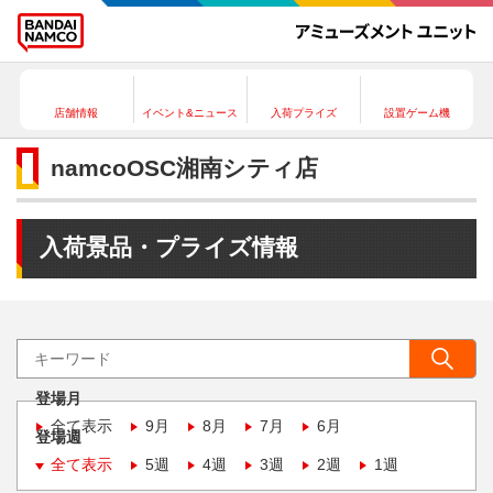
店舗情報
イベント&ニュース
入荷プライズ
設置ゲーム機
namcoOSC湘南シティ店
入荷景品・プライズ情報
登場月
全て表示
9月
8月
7月
6月
登場週
全て表示
5週
4週
3週
2週
1週