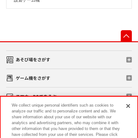
先
あそび場をさがす
ゲーム機をさがす
スマホ・PCであそぶ
We collect unique personal identifiers such as cookies to
analyze our traffic and to personalize content and ads. We
イベント・キャンペーン
share information about your use of our website with our
analytics and advertising partners, who may combine it with
other information that you have provided to them or that they
have collected from your use of their services. Please click