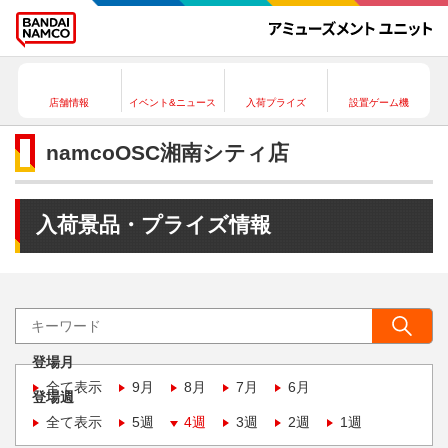
店舗情報
イベント&ニュース
入荷プライズ
設置ゲーム機
namcoOSC湘南シティ店
入荷景品・プライズ情報
登場月
全て表示
9月
8月
7月
6月
登場週
全て表示
5週
4週
3週
2週
1週