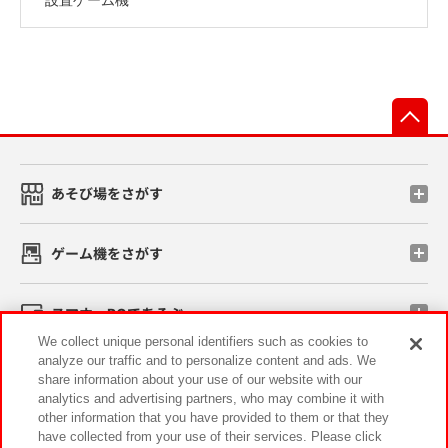
先
あそび場をさがす
ゲーム機をさがす
スマホ・PCであそぶ
We collect unique personal identifiers such as cookies to
analyze our traffic and to personalize content and ads. We
イベント・キャンペーン
share information about your use of our website with our
analytics and advertising partners, who may combine it with
other information that you have provided to them or that they
have collected from your use of their services. Please click