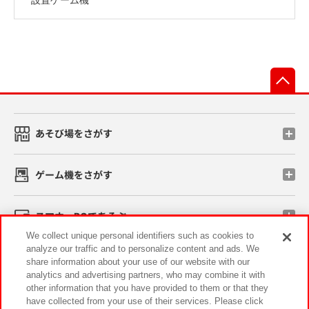
先
あそび場をさがす
ゲーム機をさがす
スマホ・PCであそぶ
We collect unique personal identifiers such as cookies to
analyze our traffic and to personalize content and ads. We
イベント・キャンペーン
share information about your use of our website with our
analytics and advertising partners, who may combine it with
other information that you have provided to them or that they
have collected from your use of their services. Please click