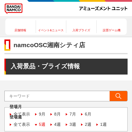
店舗情報
イベント&ニュース
入荷プライズ
設置ゲーム機
namcoOSC湘南シティ店
入荷景品・プライズ情報
登場月
全て表示
9月
8月
7月
6月
登場週
全て表示
5週
4週
3週
2週
1週