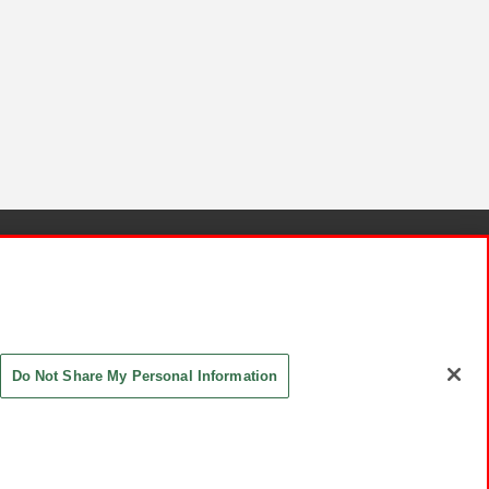
針と検証結果
お取引先さまとともに
お問い合わせ
Do Not Share My Personal Information
ASHIKI Co., Ltd. All Rights Reserved.