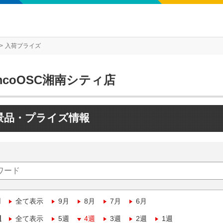
入荷プライズ
mcoOSC湘南シティ店
景品・プライズ情報
月
全て表示
9月
8月
7月
6月
週
全て表示
5週
4週
3週
2週
1週