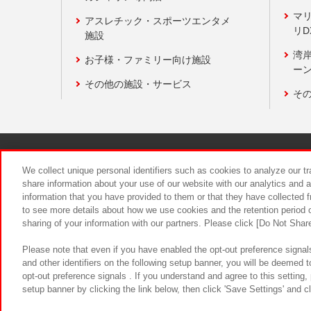
マ
アスレチック・スポーツエンタメ
リD
施設
湾
お子様・ファミリー向け施設
ーン
その他の施設・サービス
そ
関連会社
サステナビリティ
We collect unique personal identifiers such as cookies to analyze our t
share information about your use of our website with our analytics and 
information that you have provided to them or that they have collected f
食品のご提
to see more details about how we use cookies and the retention period o
sharing of your information with our partners. Please click [Do Not Shar
Please note that even if you have enabled the opt-out preference signals
and other identifiers on the following setup banner, you will be deemed 
opt-out preference signals . If you understand and agree to this setting
setup banner by clicking the link below, then click 'Save Settings' and c
©Bandai Namco Amusement Inc.
©Ba