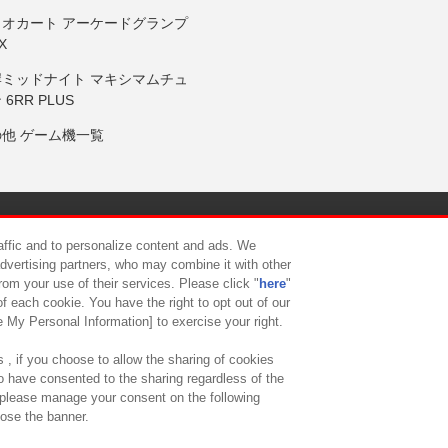
リオカート アーケードグランプ
X
岸ミッドナイト マキシマムチュ
 6RR PLUS
の他 ゲーム機一覧
サイトポリシー
プライバシーポリシー
ウェブアクセシビリティ方
raffic and to personalize content and ads. We
advertising partners, who may combine it with other
rom your use of their services. Please click "
here
"
供について
カスタマーハラスメント対応方針
よくあるご質問・
f each cookie. You have the right to opt out of our
e My Personal Information] to exercise your right.
 , if you choose to allow the sharing of cookies
to have consented to the sharing regardless of the
, please manage your consent on the following
lose the banner.
ndai Namco Amusement Lab Inc.
©Bandai Namco Experience Inc.
©HANAY