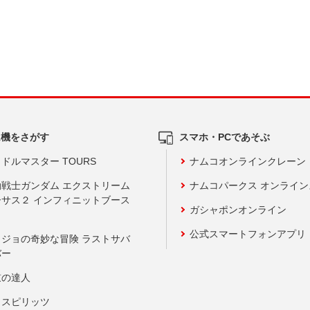
ム機をさがす
スマホ・PCであそぶ
ドルマスター TOURS
ナムコオンラインクレーン
動戦士ガンダム エクストリーム
ナムコパークス オンライ
ーサス２ インフィニットブース
ガシャポンオンライン
公式スマートフォンアプリ
ョジョの奇妙な冒険 ラストサバ
バー
鼓の達人
りスピリッツ