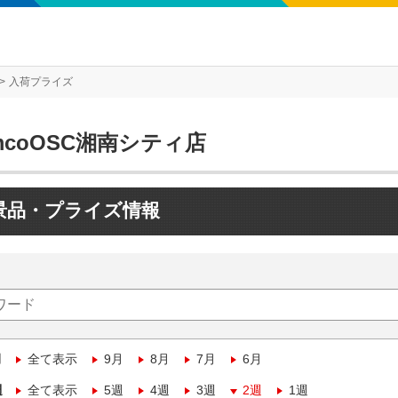
入荷プライズ
mcoOSC湘南シティ店
景品・プライズ情報
月
全て表示
9月
8月
7月
6月
週
全て表示
5週
4週
3週
2週
1週