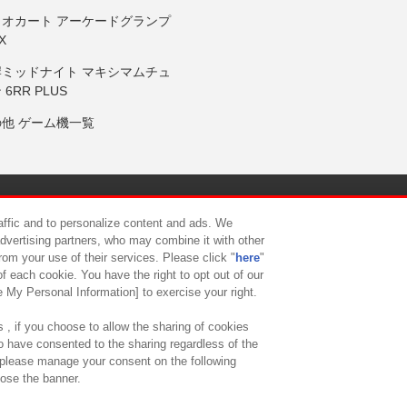
リオカート アーケードグランプ
X
岸ミッドナイト マキシマムチュ
 6RR PLUS
の他 ゲーム機一覧
サイトポリシー
プライバシーポリシー
ウェブアクセシビリティ方
raffic and to personalize content and ads. We
advertising partners, who may combine it with other
rom your use of their services. Please click "
here
"
供について
カスタマーハラスメント対応方針
よくあるご質問・
f each cookie. You have the right to opt out of our
e My Personal Information] to exercise your right.
 , if you choose to allow the sharing of cookies
to have consented to the sharing regardless of the
, please manage your consent on the following
lose the banner.
ndai Namco Amusement Lab Inc.
©Bandai Namco Experience Inc.
©HANAY