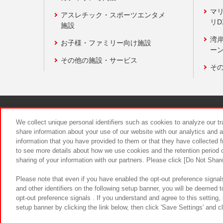
マ
アスレチック・スポーツエンタメ
リD
施設
湾
お子様・ファミリー向け施設
ーン
その他の施設・サービス
そ
関連会社
サステナビリティ
We collect unique personal identifiers such as cookies to analyze our t
share information about your use of our website with our analytics and 
information that you have provided to them or that they have collected f
食品のご提
to see more details about how we use cookies and the retention period o
sharing of your information with our partners. Please click [Do Not Shar
Please note that even if you have enabled the opt-out preference signals
and other identifiers on the following setup banner, you will be deemed 
opt-out preference signals . If you understand and agree to this setting
setup banner by clicking the link below, then click 'Save Settings' and c
©Bandai Namco Amusement Inc.
©Ba