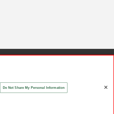
針と検証結果
お取引先さまとともに
お問い合わせ
Do Not Share My Personal Information
ASHIKI Co., Ltd. All Rights Reserved.