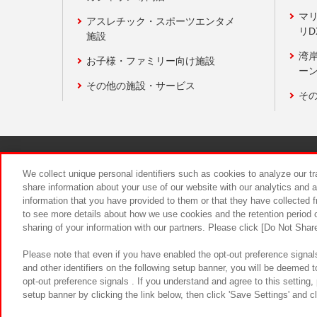
マ
アスレチック・スポーツエンタメ
リD
施設
湾
お子様・ファミリー向け施設
ーン
その他の施設・サービス
そ
関連会社
サステナビリティ
We collect unique personal identifiers such as cookies to analyze our t
share information about your use of our website with our analytics and 
information that you have provided to them or that they have collected f
食品のご提
to see more details about how we use cookies and the retention period o
sharing of your information with our partners. Please click [Do Not Shar
Please note that even if you have enabled the opt-out preference signals
and other identifiers on the following setup banner, you will be deemed 
opt-out preference signals . If you understand and agree to this setting
setup banner by clicking the link below, then click 'Save Settings' and c
©Bandai Namco Amusement Inc.
©Ba