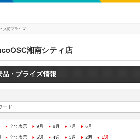
入荷プライズ
mcoOSC湘南シティ店
景品・プライズ情報
月
全て表示
9月
8月
7月
6月
週
全て表示
5週
4週
3週
2週
1週