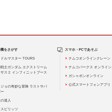
ム機をさがす
スマホ・PCであそぶ
ドルマスター TOURS
ナムコオンラインクレーン
動戦士ガンダム エクストリーム
ナムコパークス オンライ
ーサス２ インフィニットブース
ガシャポンオンライン
公式スマートフォンアプリ
ョジョの奇妙な冒険 ラストサバ
バー
鼓の達人
りスピリッツ