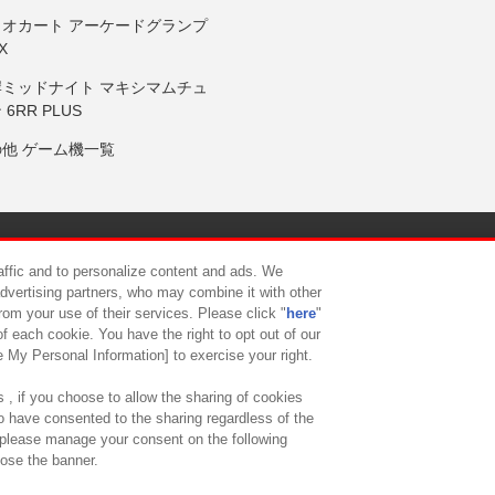
リオカート アーケードグランプ
X
岸ミッドナイト マキシマムチュ
 6RR PLUS
の他 ゲーム機一覧
サイトポリシー
プライバシーポリシー
ウェブアクセシビリティ方
raffic and to personalize content and ads. We
advertising partners, who may combine it with other
rom your use of their services. Please click "
here
"
供について
カスタマーハラスメント対応方針
よくあるご質問・
f each cookie. You have the right to opt out of our
e My Personal Information] to exercise your right.
 , if you choose to allow the sharing of cookies
to have consented to the sharing regardless of the
, please manage your consent on the following
lose the banner.
ndai Namco Amusement Lab Inc.
©Bandai Namco Experience Inc.
©HANAY