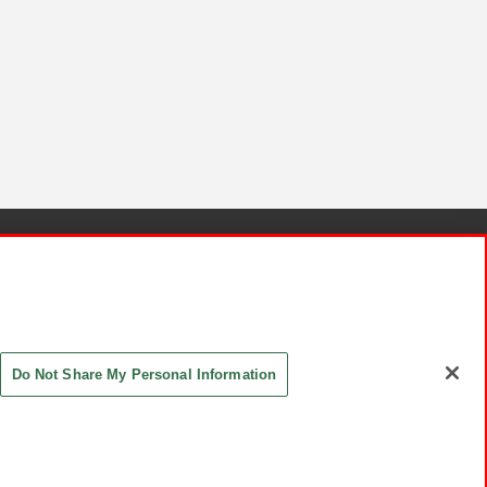
針と検証結果
お取引先さまとともに
お問い合わせ
Do Not Share My Personal Information
ASHIKI Co., Ltd. All Rights Reserved.