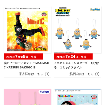
7
5
7
24
2026年
月第
週～登場
2026年
月
日～登場
僕のヒーローアカデミア MAXIMATI
ミニオンズ＆モンスターズ ちびぱ
C KATSUKI BAKUGO Ⅲ
る コミックスタイル