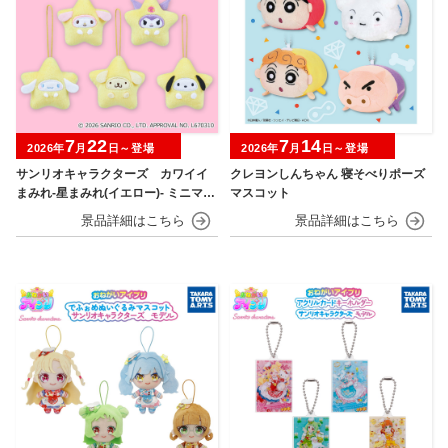
7
22
7
14
2026年
月
日～登場
2026年
月
日～登場
サンリオキャラクターズ カワイイ
クレヨンしんちゃん 寝そべりポーズ
まみれ-星まみれ(イエロー)- ミニマス
マスコット
コット