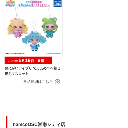
6
18
2026年
月
日～登場
おねがいアイプリ でふぉめmini着せ
替えマスコット
namcoOSC湘南シティ店