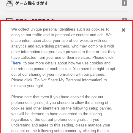
ゲーム機をさがす
スマホ・PCであそぶ
We collect unique personal identifiers such as cookies to
analyze our traffic and to personalize content and ads. We
イベント・キャンペーン
share information about your use of our website with our
analytics and advertising partners, who may combine it with
other information that you have provided to them or that they
have collected from your use of their services. Please click
"
here
" to see more details about how we use cookies and
関連会社
サステナビリティ
サイトポリシー
the retention period of each cookie. You have the right to opt
out of our sharing of your information with our partners.
プライバシーポリシー
ウェブアクセシビリティ方針と検証結果
Please click [Do Not Share My Personal Information] to
exercise your right.
お取引先さまとともに
食品のご提供について
カスタマーハラスメント対応方針
よくあるご質問・お問い合わせ
Please note that even if you have enabled the opt-out
preference signals , if you choose to allow the sharing of
cookies and other identifiers on the following setup banner,
you will be deemed to have consented to the sharing
regardless of the opt-out preference signals . If you
understand and agree to this setting, please manage your
consent on the following setup banner by clicking the link