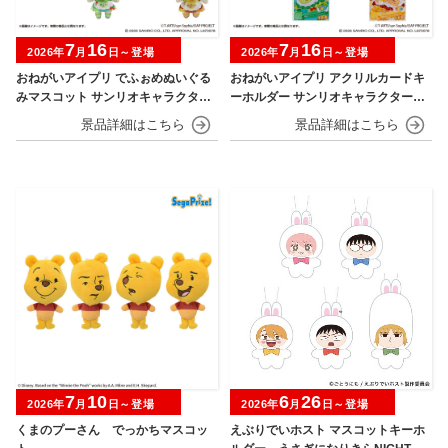
7
16
7
16
2026年
月
日～登場
2026年
月
日～登場
おねがいアイプリ でふぉめぬいぐる
おねがいアイプリ アクリルカードキ
みマスコット サンリオキャラクター
ーホルダー サンリオキャラクターズ
ズモデル
モデル
7
10
6
26
2026年
月
日～登場
2026年
月
日～登場
くまのプーさん でっかちマスコッ
えぶりでいホスト マスコットキーホ