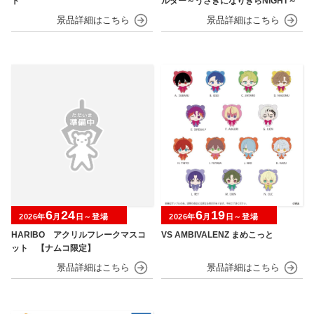
ト
ルダー～うさぎになりきらNIGHT～
6
24
6
19
2026年
月
日～登場
2026年
月
日～登場
HARIBO アクリルフレークマスコ
VS AMBIVALENZ まめこっと
ット 【ナムコ限定】