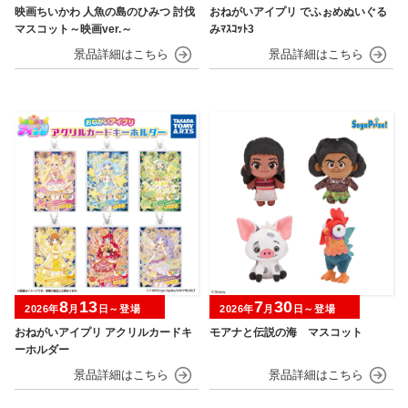
映画ちいかわ 人魚の島のひみつ 討伐
おねがいアイプリ でふぉめぬいぐる
マスコット～映画ver.～
みﾏｽｺｯﾄ3
8
13
7
30
2026年
月
日～登場
2026年
月
日～登場
おねがいアイプリ アクリルカードキ
モアナと伝説の海 マスコット
ーホルダー