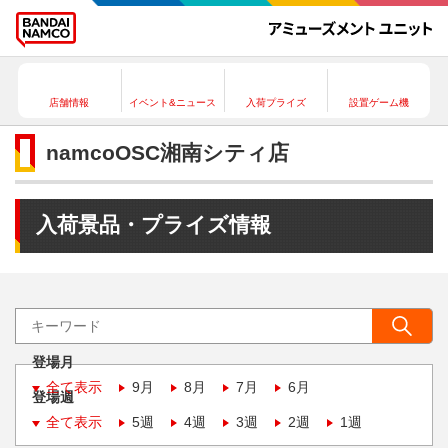
店舗情報
イベント&ニュース
入荷プライズ
設置ゲーム機
namcoOSC湘南シティ店
入荷景品・プライズ情報
登場月
全て表示
9月
8月
7月
6月
登場週
全て表示
5週
4週
3週
2週
1週