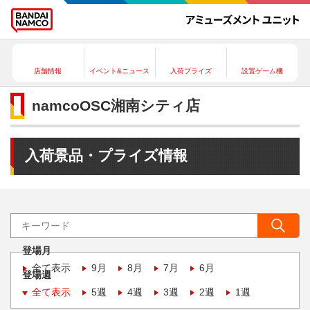
店舗情報
イベント&ニュース
入荷プライズ
設置ゲーム機
namcoOSC湘南シティ店
入荷景品・プライズ情報
登場月
全て表示
9月
8月
7月
6月
登場週
全て表示
5週
4週
3週
2週
1週