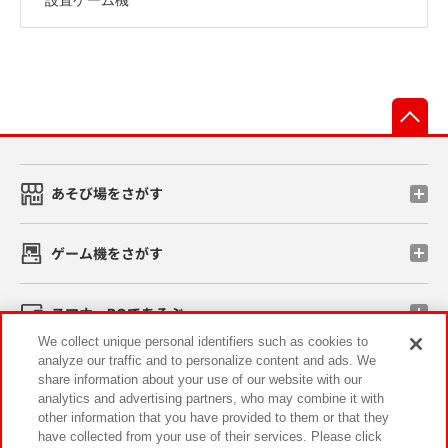
先
あそび場をさがす
ゲーム機をさがす
スマホ・PCであそぶ
We collect unique personal identifiers such as cookies to
analyze our traffic and to personalize content and ads. We
イベント・キャンペーン
share information about your use of our website with our
analytics and advertising partners, who may combine it with
other information that you have provided to them or that they
have collected from your use of their services. Please click