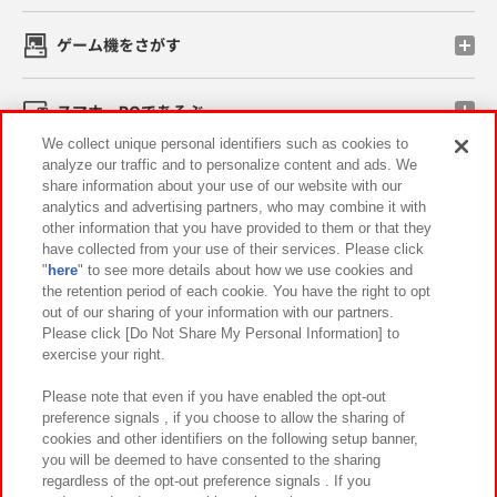
ゲーム機をさがす
スマホ・PCであそぶ
We collect unique personal identifiers such as cookies to
analyze our traffic and to personalize content and ads. We
イベント・キャンペーン
share information about your use of our website with our
analytics and advertising partners, who may combine it with
other information that you have provided to them or that they
have collected from your use of their services. Please click
"
here
" to see more details about how we use cookies and
関連会社
サステナビリティ
サイトポリシー
the retention period of each cookie. You have the right to opt
out of our sharing of your information with our partners.
プライバシーポリシー
ウェブアクセシビリティ方針と検証結果
Please click [Do Not Share My Personal Information] to
exercise your right.
お取引先さまとともに
食品のご提供について
カスタマーハラスメント対応方針
よくあるご質問・お問い合わせ
Please note that even if you have enabled the opt-out
preference signals , if you choose to allow the sharing of
cookies and other identifiers on the following setup banner,
you will be deemed to have consented to the sharing
regardless of the opt-out preference signals . If you