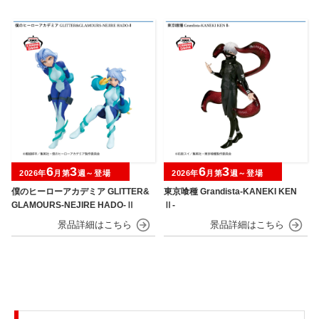
6
3
6
3
2026年
月第
週～登場
2026年
月第
週～登場
僕のヒーローアカデミア GLITTER&
東京喰種 Grandista-KANEKI KEN
GLAMOURS-NEJIRE HADO-Ⅱ
Ⅱ-