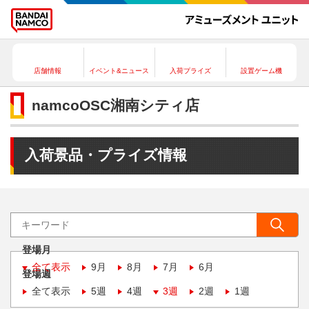
店舗情報
イベント&ニュース
入荷プライズ
設置ゲーム機
namcoOSC湘南シティ店
入荷景品・プライズ情報
登場月
全て表示
9月
8月
7月
6月
登場週
全て表示
5週
4週
3週
2週
1週