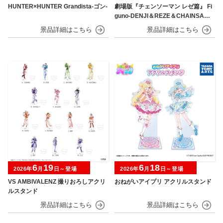
HUNTER×HUNTER Grandista-ゴン-
劇場版『チェンソーマン レゼ篇』 Fi
guno-DENJI＆REZE＆CHAINSAW
MAN＆BOMB-
6
19
6
18
2026年
月
日～登場
2026年
月
日～登場
VS AMBIVALENZ 撮りおろしアクリ
おねがいアイプリ アクリルスタンド
ルスタンド