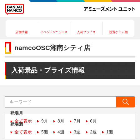
店舗情報
イベント&ニュース
入荷プライズ
設置ゲーム機
namcoOSC湘南シティ店
入荷景品・プライズ情報
登場月
全て表示
9月
8月
7月
6月
登場週
全て表示
5週
4週
3週
2週
1週