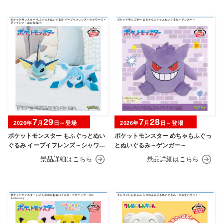
7
29
7
28
2026年
月
日～登場
2026年
月
日～登場
ポケットモンスター もふぐっとぬい
ポケットモンスター めちゃもふぐっ
ぐるみ イーブイフレンズ～シャワー
とぬいぐるみ～ゲンガー～
ズ・グレイシア～おひるねver.