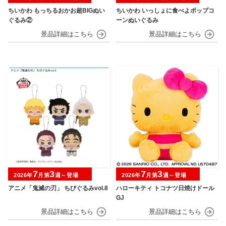
ちいかわ もっちるおかお超BIGぬい
ちいかわ いっしょに食べよポップコ
ぐるみ②
ーンぬいぐるみ
7
3
7
3
2026年
月第
週～登場
2026年
月第
週～登場
アニメ「鬼滅の刃」 ちびぐるみvol.8
ハローキティ トコナツ日焼けドール
GJ