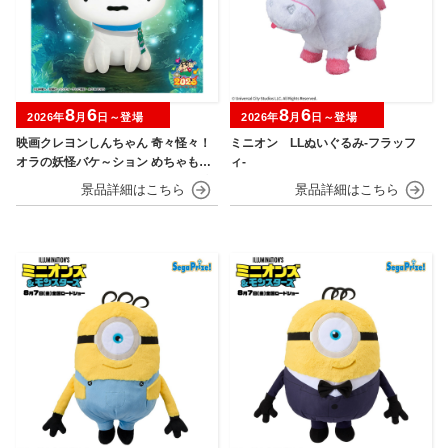
8
6
8
6
2026年
月
日～登場
2026年
月
日～登場
映画クレヨンしんちゃん 奇々怪々！
ミニオン LLぬいぐるみ‐フラッフ
オラの妖怪バケ～ション めちゃもふ
ィ‐
ぐっとぬいぐるみ～おすわりポーズ
のシロ～