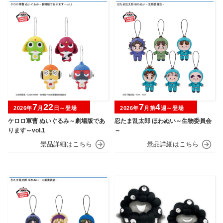
7
22
7
4
2026年
月
日～登場
2026年
月第
週～登場
ケロロ軍曹 ぬいぐるみ～劇場版であ
忍たま乱太郎 ほわぬい～生物委員会
ります～vol.1
～