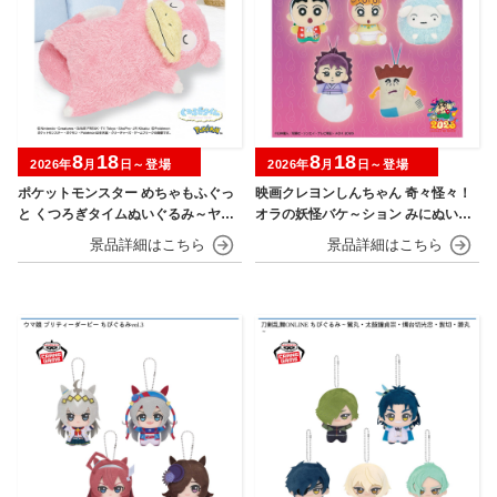
8
18
8
18
2026年
月
日～登場
2026年
月
日～登場
ポケットモンスター めちゃもふぐっ
映画クレヨンしんちゃん 奇々怪々！
と くつろぎタイムぬいぐるみ～ヤド
オラの妖怪バケ～ション みにぬいぐ
ン～
るみ