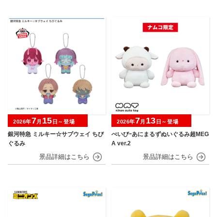
7
15
7
13
2026年
月
日～登場
2026年
月
日～登場
銀河特急 ミルキー☆サブウェイ ちび
べいびｰあにまるずぬいぐるみ超MEG
ぐるみ
A ver.2