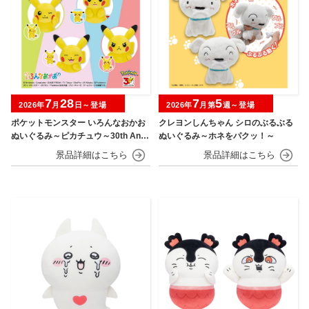
7
28
7
5
2026年
月
日～登場
2026年
月第
週～登場
ポケットモンスター いろんなおかお
クレヨンしんちゃん シロのぶるぶる
ぬいぐるみ～ピカチュウ～30th Anni
ぬいぐるみ～ホネをパクッ！～
versary