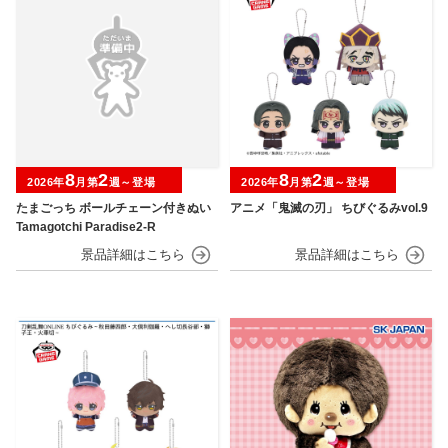
8
2
8
2
2026年
月第
週～登場
2026年
月第
週～登場
たまごっち ボールチェーン付きぬい
アニメ「鬼滅の刃」 ちびぐるみvol.9
Tamagotchi Paradise2-R