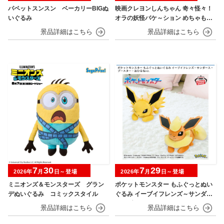
パペットスンスン ベーカリーBIGぬ
映画クレヨンしんちゃん 奇々怪々！
いぐるみ
オラの妖怪バケ～ション めちゃもふ
ぐっとぬいぐるみ シロ
7
30
7
29
2026年
月
日～登場
2026年
月
日～登場
ミニオンズ＆モンスターズ グラン
ポケットモンスター もふぐっとぬい
デぬいぐるみ コミックスタイル
ぐるみ イーブイフレンズ～サンダー
ス・ブースター～おひるねver.