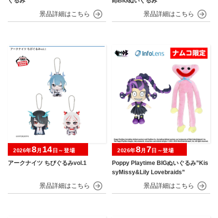
ぐるみ
郎BIGぬいぐるみ
8
14
8
7
2026年
月
日～登場
2026年
月
日～登場
アークナイツ ちびぐるみvol.1
Poppy Playtime BIGぬいぐるみ”Kis
syMissy&Lily Lovebraids”