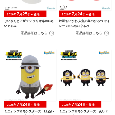
7
25
7
24
2026年
月
日～登場
2026年
月
日～登場
じいさんとアザラシ クリオネBIGぬ
映画ちいかわ 人魚の島のひみつ セイ
いぐるみ
レーンBIGぬいぐるみ
7
24
7
24
2026年
月
日～登場
2026年
月
日～登場
ミニオンズ＆モンスターズ LLぬい
ミニオンズ＆モンスターズ ぬいぐ