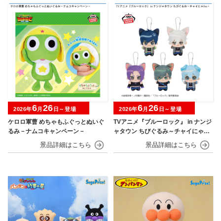
6
26
6
26
2026年
月
日～登場
2026年
月
日～登場
ケロロ軍曹 めちゃもふぐっとぬいぐ
TVアニメ『ブルーロック』 in ナンジ
るみ－ナムコキャンペーン－
ャタウン ちびぐるみ～チャイにゃFe
s～