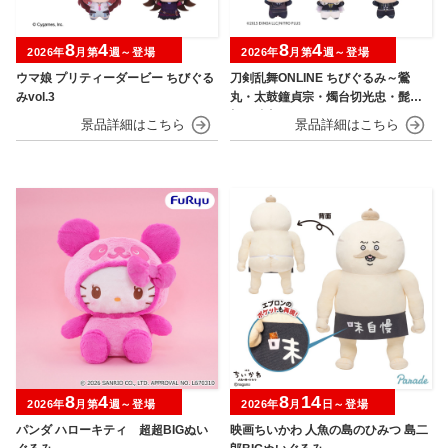
8
4
8
4
2026年
月第
週～登場
2026年
月第
週～登場
ウマ娘 プリティーダービー ちびぐる
刀剣乱舞ONLINE ちびぐるみ～鶯
みvol.3
丸・太鼓鐘貞宗・燭台切光忠・髭
切・膝丸～
8
4
8
14
2026年
月第
週～登場
2026年
月
日～登場
パンダ ハローキティ 超超BIGぬい
映画ちいかわ 人魚の島のひみつ 島二