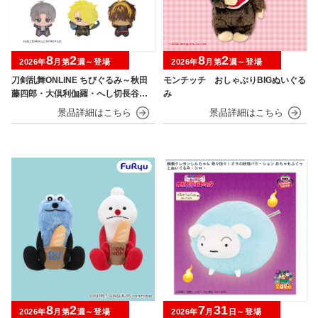
8
2
8
2
2026年
月第
週～登場
2026年
月第
週～登場
刀剣乱舞ONLINE ちびぐるみ～秋田
モンチッチ おしゃぶりBIGぬいぐる
藤四郎・大倶利伽羅・へし切長谷
み
部・獅子王・火車切～
8
2
7
31
2026年
月第
週～登場
2026年
月
日～登場