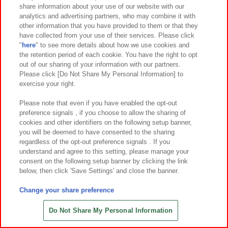
share information about your use of our website with our
6
24
6
4
2026年
月
日～登場
2026年
月第
週～登場
analytics and advertising partners, who may combine it with
other information that you have provided to them or that they
HARIBO グミマスコット入りクッ
劇場版『チェンソーマン レゼ篇』 ち
have collected from your use of their services. Please click
ション（スターミックス）【ナムコ
びぐるみ
"
here
" to see more details about how we use cookies and
限定】
the retention period of each cookie. You have the right to opt
out of our sharing of your information with our partners.
Please click [Do Not Share My Personal Information] to
exercise your right.
Please note that even if you have enabled the opt-out
preference signals , if you choose to allow the sharing of
cookies and other identifiers on the following setup banner,
you will be deemed to have consented to the sharing
regardless of the opt-out preference signals . If you
understand and agree to this setting, please manage your
consent on the following setup banner by clicking the link
below, then click 'Save Settings' and close the banner.
Change your share preference
6
4
6
4
2026年
月第
週～登場
2026年
月第
週～登場
忍たま乱太郎 ほわぬい～体育委員会
忍たま乱太郎 ほわぬい～図書委員会
Do Not Share My Personal Information
～
～