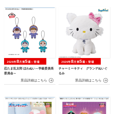
8
5
8
5
2026年
月第
週～登場
2026年
月第
週～登場
忍たま乱太郎 ほわぬい～学級委員長
チャーミーキティ グランデぬいぐ
委員会～
るみ