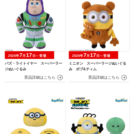
7
17
7
17
2026年
月
日～登場
2026年
月
日～登場
バズ・ライトイヤー スーパーラー
ミニオン スーパーラージぬいぐる
ジぬいぐるみ
み ボブ&ティム