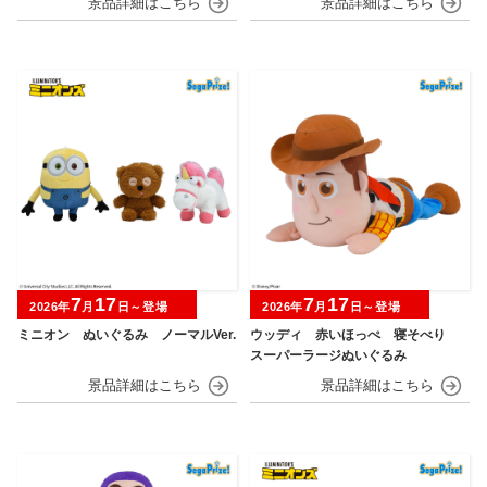
7
17
7
17
2026年
月
日～登場
2026年
月
日～登場
ミニオン ぬいぐるみ ノーマルVer.
ウッディ 赤いほっぺ 寝そべり
スーパーラージぬいぐるみ