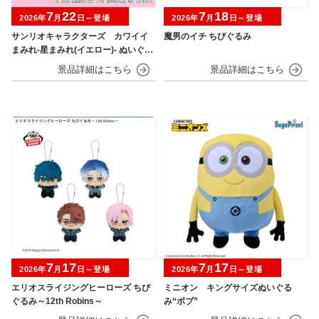
7
22
7
18
2026年
月
日～登場
2026年
月
日～登場
サンリオキャラクターズ カワイイ
魔男のイチ ちびぐるみ
まみれ-星まみれ(イエロー)- ぬいぐる
み
7
17
7
17
2026年
月
日～登場
2026年
月
日～登場
エリオスライジングヒーローズ ちび
ミニオン キングサイズぬいぐる
ぐるみ～12th Robins～
み“ボブ”