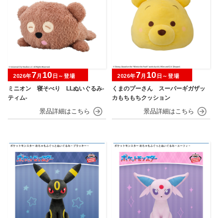
7
10
7
10
2026年
月
日～登場
2026年
月
日～登場
ミニオン 寝そべり LLぬいぐるみ‐
くまのプーさん スーパーギガザッ
ティム‐
カもちもちクッション