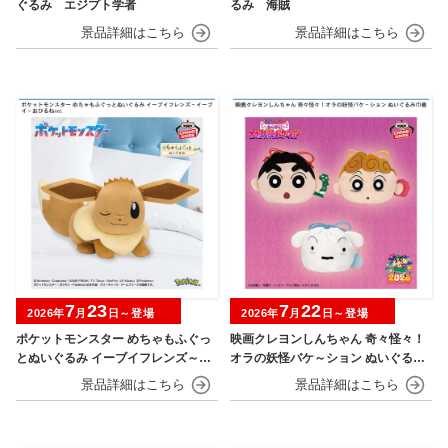
ぐるみ エジプト学者
るみ 海賊
7
23
7
22
2026年
月
日～登場
2026年
月
日～登場
ポケットモンスター めちゃもふぐっ
映画クレヨンしんちゃん 奇々怪々！
とぬいぐるみ イーブイフレンズ～イ
オラの妖怪バケ～ション ぬいぐるみ
ーブイ～おひるねver.
巾着