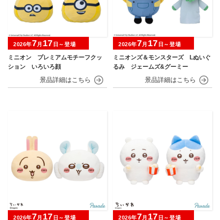
7
17
7
17
2026年
月
日～登場
2026年
月
日～登場
ミニオン プレミアムモチーフクッ
ミニオンズ＆モンスターズ Lぬいぐ
ション いろいろ顔
るみ ジェームズ&グーミー
7
17
7
17
2026年
月
日～登場
2026年
月
日～登場