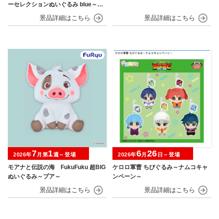
ーセレクションぬいぐるみ blue～カ
イオーガ・ポッチャマ～
7
1
6
26
2026年
月第
週～登場
2026年
月
日～登場
モアナと伝説の海 FukuFuku 超BIG
ケロロ軍曹 ちびぐるみ～ナムコキャ
ぬいぐるみ～プア～
ンペーン～