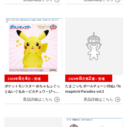
8
4
8
2
2026年
月
日～登場
2026年
月第
週～登場
ポケットモンスター めちゃもふぐっ
たまごっち ボールチェーン付ぬいTa
とぬいぐるみ～ピカチュウ～びっく
magotchi Paradise vol.3
りver.