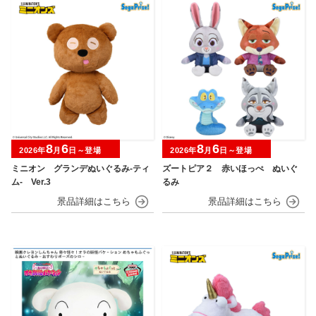
8
6
8
6
2026年
月
日～登場
2026年
月
日～登場
ミニオン グランデぬいぐるみ‐ティ
ズートピア２ 赤いほっぺ ぬいぐ
ム‐ Ver.3
るみ