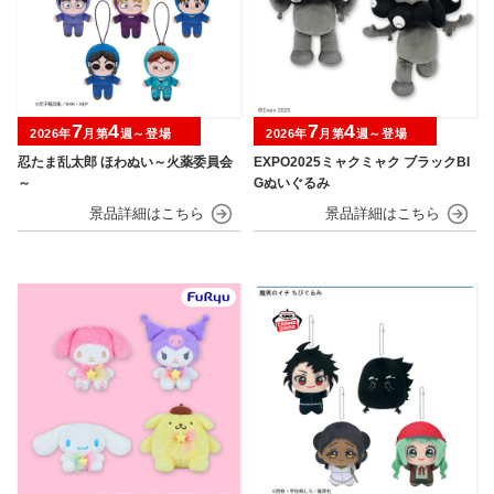
7
4
7
4
2026年
月第
週～登場
2026年
月第
週～登場
忍たま乱太郎 ほわぬい～火薬委員会
EXPO2025ミャクミャク ブラックBI
～
Gぬいぐるみ