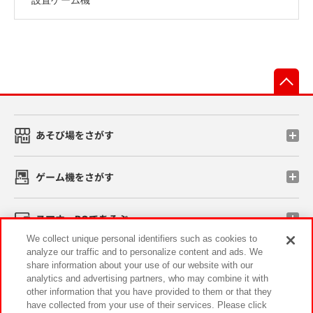
先
あそび場をさがす
ゲーム機をさがす
スマホ・PCであそぶ
We collect unique personal identifiers such as cookies to
analyze our traffic and to personalize content and ads. We
イベント・キャンペーン
share information about your use of our website with our
analytics and advertising partners, who may combine it with
other information that you have provided to them or that they
have collected from your use of their services. Please click