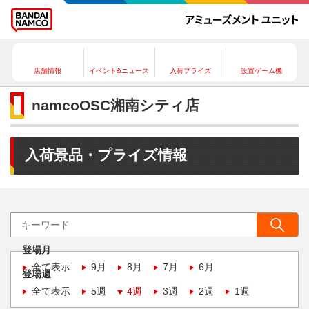
店舗情報
イベント&ニュース
入荷プライズ
設置ゲーム機
namcoOSC湘南シティ店
入荷景品・プライズ情報
登場月
全て表示
9月
8月
7月
6月
登場週
全て表示
5週
4週
3週
2週
1週