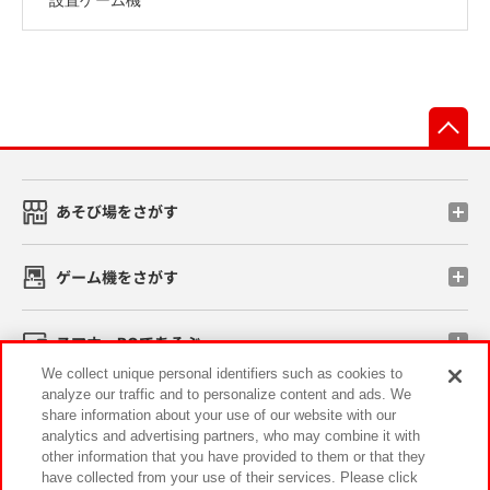
先
あそび場をさがす
ゲーム機をさがす
スマホ・PCであそぶ
We collect unique personal identifiers such as cookies to
analyze our traffic and to personalize content and ads. We
イベント・キャンペーン
share information about your use of our website with our
analytics and advertising partners, who may combine it with
other information that you have provided to them or that they
have collected from your use of their services. Please click