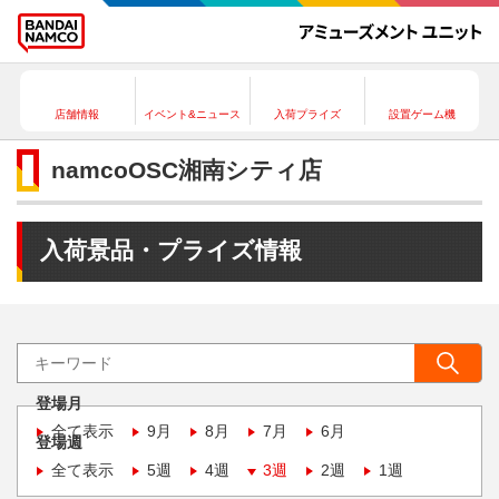
店舗情報
イベント&ニュース
入荷プライズ
設置ゲーム機
namcoOSC湘南シティ店
入荷景品・プライズ情報
登場月
全て表示
9月
8月
7月
6月
登場週
全て表示
5週
4週
3週
2週
1週