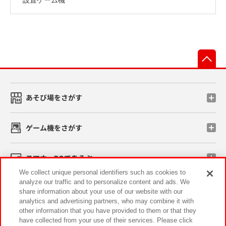
先
あそび場をさがす
ゲーム機をさがす
スマホ・PCであそぶ
We collect unique personal identifiers such as cookies to
analyze our traffic and to personalize content and ads. We
イベント・キャンペーン
share information about your use of our website with our
analytics and advertising partners, who may combine it with
other information that you have provided to them or that they
have collected from your use of their services. Please click