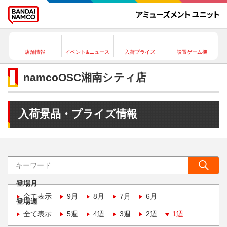
店舗情報
イベント&ニュース
入荷プライズ
設置ゲーム機
namcoOSC湘南シティ店
入荷景品・プライズ情報
登場月
全て表示
9月
8月
7月
6月
登場週
全て表示
5週
4週
3週
2週
1週