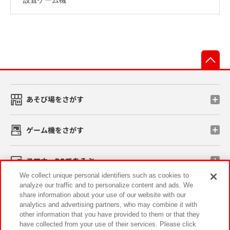
先
あそび場をさがす
ゲーム機をさがす
スマホ・PCであそぶ
We collect unique personal identifiers such as cookies to
analyze our traffic and to personalize content and ads. We
イベント・キャンペーン
share information about your use of our website with our
analytics and advertising partners, who may combine it with
other information that you have provided to them or that they
have collected from your use of their services. Please click