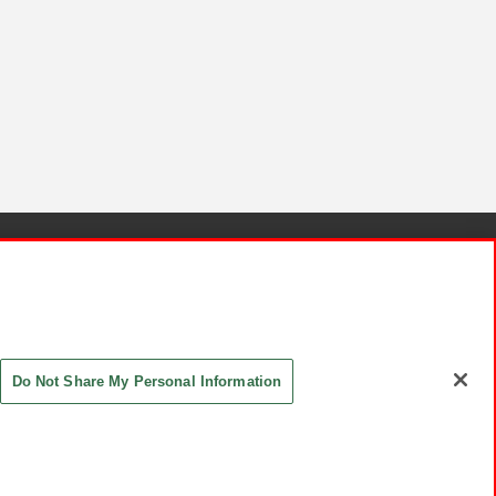
針と検証結果
お取引先さまとともに
お問い合わせ
Do Not Share My Personal Information
ASHIKI Co., Ltd. All Rights Reserved.