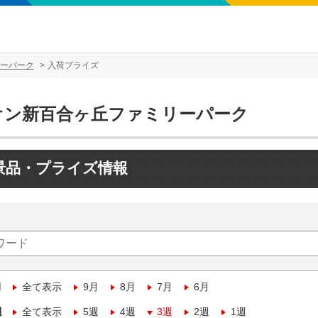
ーパーク
入荷プライズ
オン新百合ヶ丘ファミリーパーク
景品・プライズ情報
月
全て表示
9月
8月
7月
6月
週
全て表示
5週
4週
3週
2週
1週