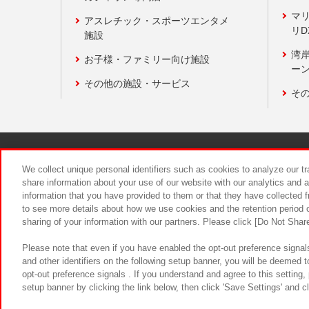
マ
アスレチック・スポーツエンタメ
リD
施設
湾
お子様・ファミリー向け施設
ーン
その他の施設・サービス
そ
関連会社
サステナビリティ
We collect unique personal identifiers such as cookies to analyze our t
share information about your use of our website with our analytics and 
information that you have provided to them or that they have collected f
食品のご提
to see more details about how we use cookies and the retention period o
sharing of your information with our partners. Please click [Do Not Shar
Please note that even if you have enabled the opt-out preference signals
and other identifiers on the following setup banner, you will be deemed 
opt-out preference signals . If you understand and agree to this setting
setup banner by clicking the link below, then click 'Save Settings' and c
©Bandai Namco Amusement Inc.
©Ba