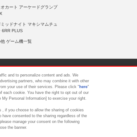
リオカート アーケードグランプ
X
岸ミッドナイト マキシマムチュ
 6RR PLUS
の他 ゲーム機一覧
サイトポリシー
プライバシーポリシー
ウェブアクセシビリティ方
raffic and to personalize content and ads. We
advertising partners, who may combine it with other
rom your use of their services. Please click "
here
"
供について
カスタマーハラスメント対応方針
よくあるご質問・
f each cookie. You have the right to opt out of our
e My Personal Information] to exercise your right.
 , if you choose to allow the sharing of cookies
to have consented to the sharing regardless of the
, please manage your consent on the following
lose the banner.
ndai Namco Amusement Lab Inc.
©Bandai Namco Experience Inc.
©HANAY