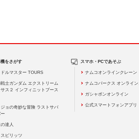
ム機をさがす
スマホ・PCであそぶ
ドルマスター TOURS
ナムコオンラインクレーン
動戦士ガンダム エクストリーム
ナムコパークス オンライ
ーサス２ インフィニットブース
ガシャポンオンライン
公式スマートフォンアプリ
ョジョの奇妙な冒険 ラストサバ
バー
鼓の達人
りスピリッツ