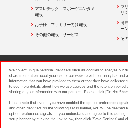
マ
アスレチック・スポーツエンタメ
リD
施設
湾
お子様・ファミリー向け施設
ーン
その他の施設・サービス
そ
関連会社
サステナビリティ
We collect unique personal identifiers such as cookies to analyze our t
share information about your use of our website with our analytics and 
information that you have provided to them or that they have collected f
食品のご提
to see more details about how we use cookies and the retention period o
sharing of your information with our partners. Please click [Do Not Shar
Please note that even if you have enabled the opt-out preference signals
and other identifiers on the following setup banner, you will be deemed 
opt-out preference signals . If you understand and agree to this setting
setup banner by clicking the link below, then click 'Save Settings' and c
©Bandai Namco Amusement Inc.
©Ba