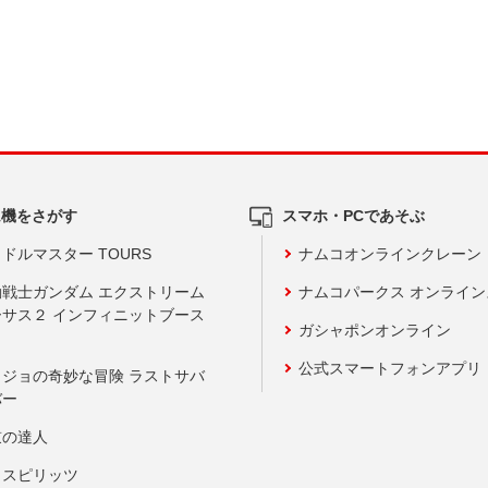
ム機をさがす
スマホ・PCであそぶ
ドルマスター TOURS
ナムコオンラインクレーン
動戦士ガンダム エクストリーム
ナムコパークス オンライ
ーサス２ インフィニットブース
ガシャポンオンライン
公式スマートフォンアプリ
ョジョの奇妙な冒険 ラストサバ
バー
鼓の達人
りスピリッツ