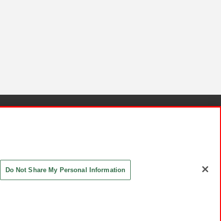
針と検証結果
お取引先さまとともに
お問い合わせ
Do Not Share My Personal Information
ASHIKI Co., Ltd. All Rights Reserved.