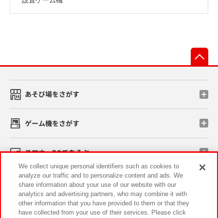
先
あそび場をさがす
ゲーム機をさがす
スマホ・PCであそぶ
We collect unique personal identifiers such as cookies to
analyze our traffic and to personalize content and ads. We
イベント・キャンペーン
share information about your use of our website with our
analytics and advertising partners, who may combine it with
other information that you have provided to them or that they
have collected from your use of their services. Please click