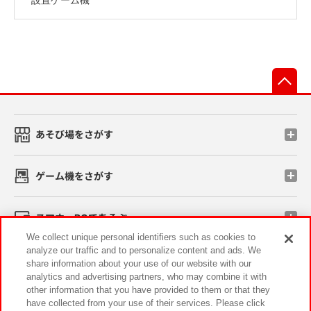
先
あそび場をさがす
ゲーム機をさがす
スマホ・PCであそぶ
We collect unique personal identifiers such as cookies to
analyze our traffic and to personalize content and ads. We
イベント・キャンペーン
share information about your use of our website with our
analytics and advertising partners, who may combine it with
other information that you have provided to them or that they
have collected from your use of their services. Please click