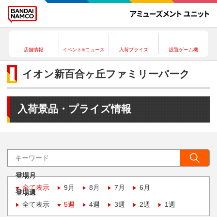
店舗情報
イベント&ニュース
入荷プライズ
設置ゲーム機
イオン新百合ヶ丘ファミリーパーク
入荷景品・プライズ情報
登場月
全て表示
9月
8月
7月
6月
登場週
全て表示
5週
4週
3週
2週
1週