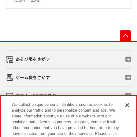
先
あそび場をさがす
ゲーム機をさがす
スマホ・PCであそぶ
We collect unique personal identifiers such as cookies to
analyze our traffic and to personalize content and ads. We
イベント・キャンペーン
share information about your use of our website with our
analytics and advertising partners, who may combine it with
other information that you have provided to them or that they
have collected from your use of their services. Please click