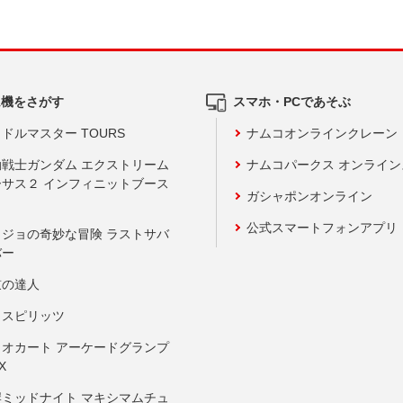
ム機をさがす
スマホ・PCであそぶ
ドルマスター TOURS
ナムコオンラインクレーン
動戦士ガンダム エクストリーム
ナムコパークス オンライ
ーサス２ インフィニットブース
ガシャポンオンライン
公式スマートフォンアプリ
ョジョの奇妙な冒険 ラストサバ
バー
鼓の達人
りスピリッツ
リオカート アーケードグランプ
X
岸ミッドナイト マキシマムチュ