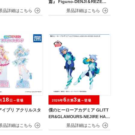
篇』 Figuno-DENJI＆REZE＆C
HAINSAW MAN＆BOMB-
18
6
3
月
日～登場
2026年
月第
週～登場
アイプリ アクリルスタ
僕のヒーローアカデミア GLITT
ER&GLAMOURS-NEJIRE HAD
O-Ⅱ