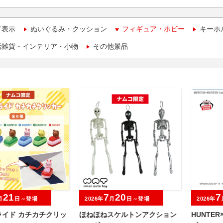
て表示
ぬいぐるみ・クッション
フィギュア・ホビー
キーホ
活雑貨・インテリア・小物
その他景品
21
7
20
7
月
日～登場
2026年
月
日～登場
2026年
ライド カチカチクリッ
ほねほねスケルトンアクション
HUNTER×