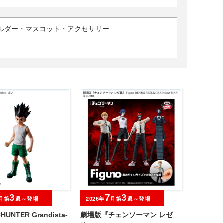
ルダー・マスコット・アクセサリー
3
7
3
月第
週～登場
2026年
月第
週～登場
HUNTER Grandista-
劇場版『チェンソーマン レゼ