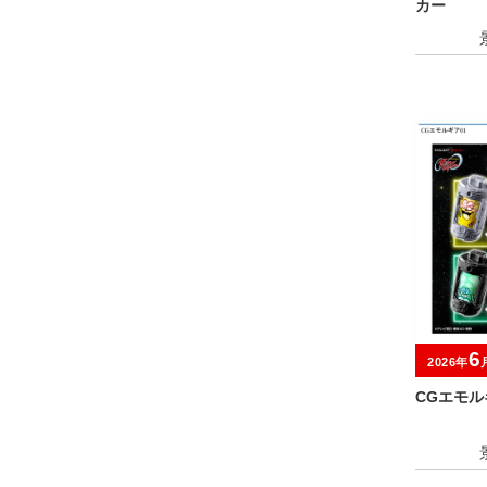
カー
6
2026年
CGエモル