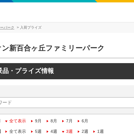
ーパーク
入荷プライズ
オン新百合ヶ丘ファミリーパーク
景品・プライズ情報
月
全て表示
9月
8月
7月
6月
週
全て表示
5週
4週
3週
2週
1週