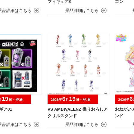
フィギュア3
ゴン-
19
6
19
6
月
日～登場
2026年
月
日～登場
2026年
ギア01
VS AMBIVALENZ 撮りおろしア
おねがい
クリルスタンド
ンド