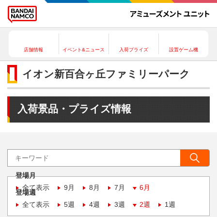
店舗情報
イベント&ニュース
入荷プライズ
設置ゲーム機
イオン新百合ヶ丘ファミリーパーク
入荷景品・プライズ情報
登場月
全て表示
9月
8月
7月
6月
登場週
全て表示
5週
4週
3週
2週
1週