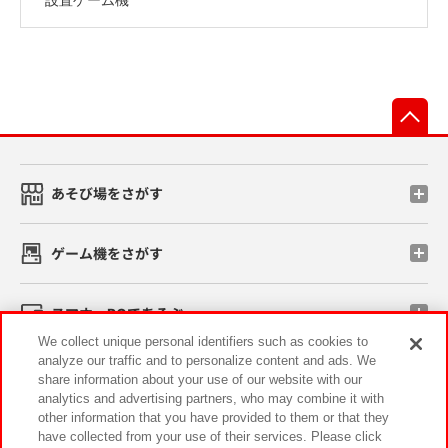
先
あそび場をさがす
ゲーム機をさがす
スマホ・PCであそぶ
We collect unique personal identifiers such as cookies to
analyze our traffic and to personalize content and ads. We
イベント・キャンペーン
share information about your use of our website with our
analytics and advertising partners, who may combine it with
other information that you have provided to them or that they
have collected from your use of their services. Please click