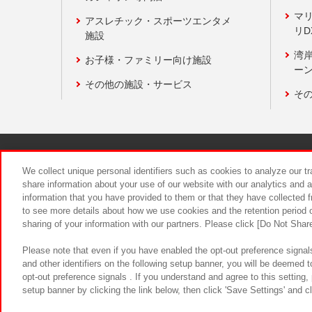
マ
アスレチック・スポーツエンタメ
リD
施設
湾
お子様・ファミリー向け施設
ーン
その他の施設・サービス
そ
関連会社
サステナビリティ
We collect unique personal identifiers such as cookies to analyze our t
share information about your use of our website with our analytics and 
information that you have provided to them or that they have collected f
食品のご提
to see more details about how we use cookies and the retention period o
sharing of your information with our partners. Please click [Do Not Shar
Please note that even if you have enabled the opt-out preference signals
and other identifiers on the following setup banner, you will be deemed 
opt-out preference signals . If you understand and agree to this setting
setup banner by clicking the link below, then click 'Save Settings' and c
©Bandai Namco Amusement Inc.
©Ba