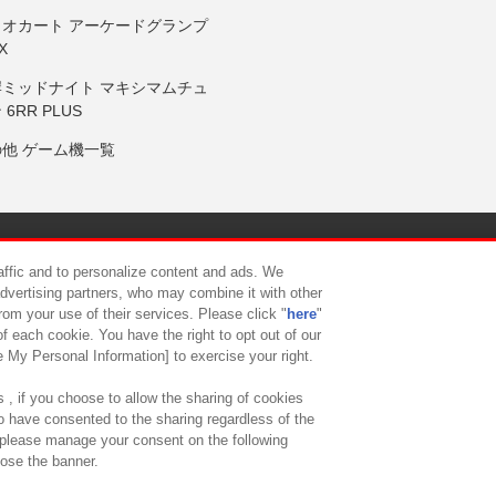
リオカート アーケードグランプ
X
岸ミッドナイト マキシマムチュ
 6RR PLUS
の他 ゲーム機一覧
サイトポリシー
プライバシーポリシー
ウェブアクセシビリティ方
raffic and to personalize content and ads. We
advertising partners, who may combine it with other
rom your use of their services. Please click "
here
"
供について
カスタマーハラスメント対応方針
よくあるご質問・
f each cookie. You have the right to opt out of our
e My Personal Information] to exercise your right.
 , if you choose to allow the sharing of cookies
to have consented to the sharing regardless of the
, please manage your consent on the following
lose the banner.
ndai Namco Amusement Lab Inc.
©Bandai Namco Experience Inc.
©HANAY