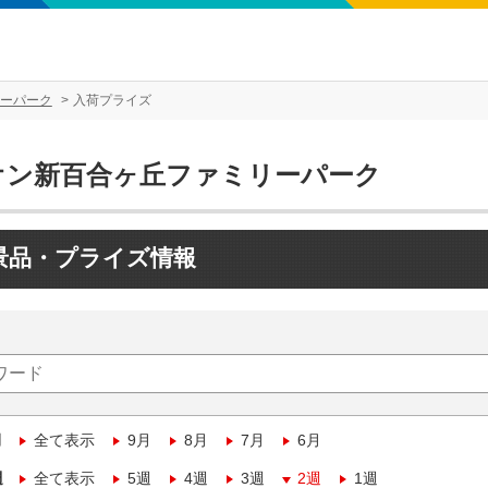
ーパーク
入荷プライズ
オン新百合ヶ丘ファミリーパーク
景品・プライズ情報
月
全て表示
9月
8月
7月
6月
週
全て表示
5週
4週
3週
2週
1週