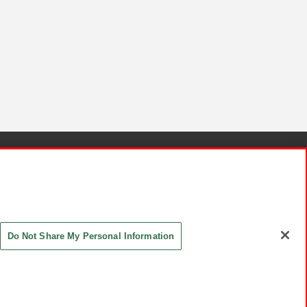
針と検証結果
お取引先さまとともに
お問い合わせ
Do Not Share My Personal Information
ASHIKI Co., Ltd. All Rights Reserved.