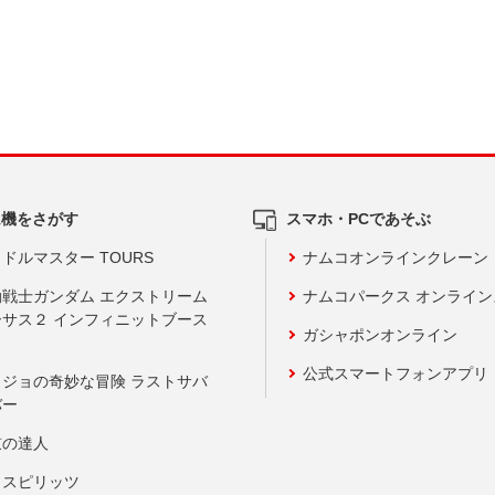
ム機をさがす
スマホ・PCであそぶ
ドルマスター TOURS
ナムコオンラインクレーン
動戦士ガンダム エクストリーム
ナムコパークス オンライ
ーサス２ インフィニットブース
ガシャポンオンライン
公式スマートフォンアプリ
ョジョの奇妙な冒険 ラストサバ
バー
鼓の達人
りスピリッツ