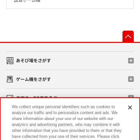
先
あそび場をさがす
ゲーム機をさがす
スマホ・PCであそぶ
We collect unique personal identifiers such as cookies to
analyze our traffic and to personalize content and ads. We
イベント・キャンペーン
share information about your use of our website with our
analytics and advertising partners, who may combine it with
other information that you have provided to them or that they
have collected from your use of their services. Please click