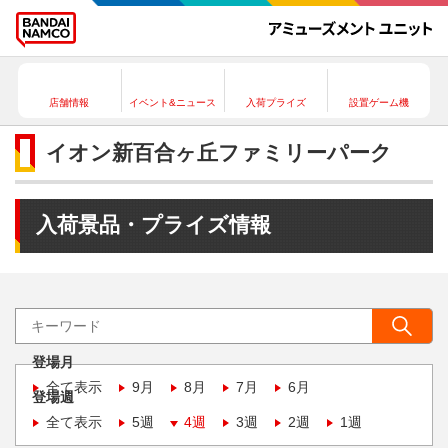
店舗情報
イベント&ニュース
入荷プライズ
設置ゲーム機
イオン新百合ヶ丘ファミリーパーク
入荷景品・プライズ情報
登場月
全て表示
9月
8月
7月
6月
登場週
全て表示
5週
4週
3週
2週
1週