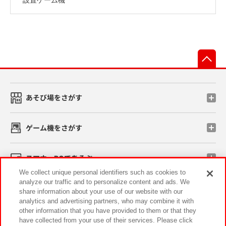
先
あそび場をさがす
ゲーム機をさがす
スマホ・PCであそぶ
We collect unique personal identifiers such as cookies to
analyze our traffic and to personalize content and ads. We
イベント・キャンペーン
share information about your use of our website with our
analytics and advertising partners, who may combine it with
other information that you have provided to them or that they
have collected from your use of their services. Please click