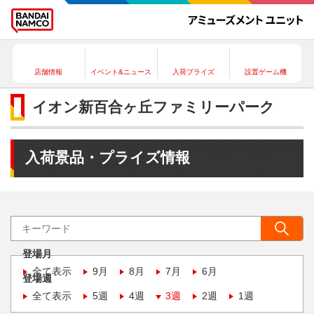
店舗情報
イベント&ニュース
入荷プライズ
設置ゲーム機
イオン新百合ヶ丘ファミリーパーク
入荷景品・プライズ情報
登場月
全て表示
9月
8月
7月
6月
登場週
全て表示
5週
4週
3週
2週
1週