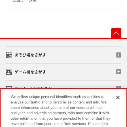
先
あそび場をさがす
ゲーム機をさがす
スマホ・PCであそぶ
We collect unique personal identifiers such as cookies to
analyze our traffic and to personalize content and ads. We
イベント・キャンペーン
share information about your use of our website with our
analytics and advertising partners, who may combine it with
other information that you have provided to them or that they
have collected from your use of their services. Please click