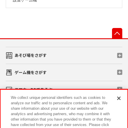
先
あそび場をさがす
ゲーム機をさがす
スマホ・PCであそぶ
We collect unique personal identifiers such as cookies to
analyze our traffic and to personalize content and ads. We
イベント・キャンペーン
share information about your use of our website with our
analytics and advertising partners, who may combine it with
other information that you have provided to them or that they
have collected from your use of their services. Please click