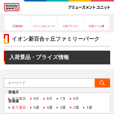
店舗情報
イベント&ニュース
入荷プライズ
設置ゲーム機
イオン新百合ヶ丘ファミリーパーク
入荷景品・プライズ情報
登場月
全て表示
9月
8月
7月
6月
登場週
全て表示
5週
4週
3週
2週
1週