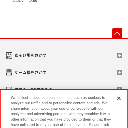
先
あそび場をさがす
ゲーム機をさがす
スマホ・PCであそぶ
We collect unique personal identifiers such as cookies to
analyze our traffic and to personalize content and ads. We
イベント・キャンペーン
share information about your use of our website with our
analytics and advertising partners, who may combine it with
other information that you have provided to them or that they
have collected from your use of their services. Please click