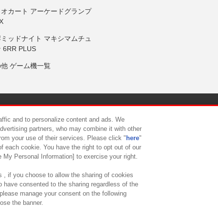
リオカート アーケードグランプ
X
岸ミッドナイト マキシマムチュ
 6RR PLUS
の他 ゲーム機一覧
サイトポリシー
プライバシーポリシー
ウェブアクセシビリティ方
raffic and to personalize content and ads. We
advertising partners, who may combine it with other
rom your use of their services. Please click "
here
"
供について
カスタマーハラスメント対応方針
よくあるご質問・
f each cookie. You have the right to opt out of our
e My Personal Information] to exercise your right.
 , if you choose to allow the sharing of cookies
to have consented to the sharing regardless of the
, please manage your consent on the following
lose the banner.
ndai Namco Amusement Lab Inc.
©Bandai Namco Experience Inc.
©HANAY