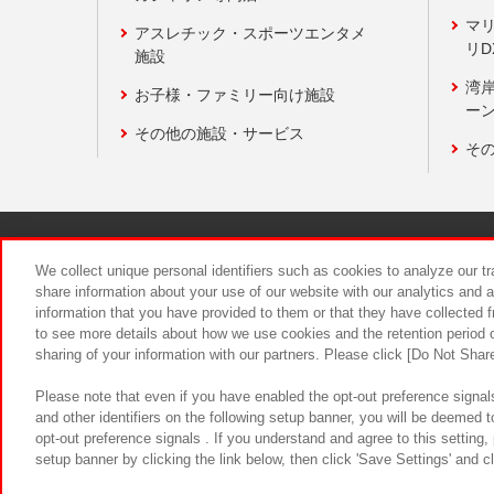
マ
アスレチック・スポーツエンタメ
リD
施設
湾
お子様・ファミリー向け施設
ーン
その他の施設・サービス
そ
関連会社
サステナビリティ
We collect unique personal identifiers such as cookies to analyze our t
share information about your use of our website with our analytics and 
information that you have provided to them or that they have collected f
食品のご提
to see more details about how we use cookies and the retention period o
sharing of your information with our partners. Please click [Do Not Shar
Please note that even if you have enabled the opt-out preference signals
and other identifiers on the following setup banner, you will be deemed 
opt-out preference signals . If you understand and agree to this setting
setup banner by clicking the link below, then click 'Save Settings' and c
©Bandai Namco Amusement Inc.
©Ba