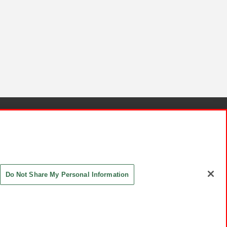
針と検証結果
お取引先さまとともに
お問い合わせ
Do Not Share My Personal Information
ASHIKI Co., Ltd. All Rights Reserved.