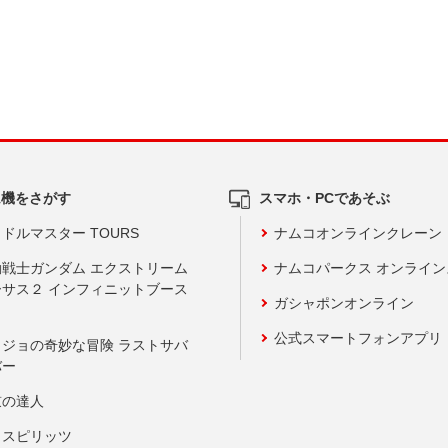
ム機をさがす
スマホ・PCであそぶ
ドルマスター TOURS
ナムコオンラインクレーン
動戦士ガンダム エクストリーム
ナムコパークス オンライ
ーサス２ インフィニットブース
ガシャポンオンライン
公式スマートフォンアプリ
ョジョの奇妙な冒険 ラストサバ
バー
鼓の達人
りスピリッツ