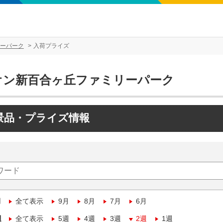
ーパーク
入荷プライズ
オン新百合ヶ丘ファミリーパーク
景品・プライズ情報
月
全て表示
9月
8月
7月
6月
週
全て表示
5週
4週
3週
2週
1週