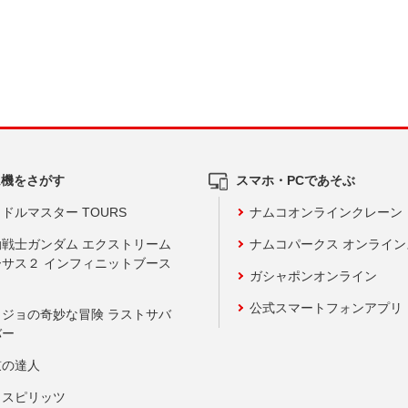
ム機をさがす
スマホ・PCであそぶ
ドルマスター TOURS
ナムコオンラインクレーン
動戦士ガンダム エクストリーム
ナムコパークス オンライ
ーサス２ インフィニットブース
ガシャポンオンライン
公式スマートフォンアプリ
ョジョの奇妙な冒険 ラストサバ
バー
鼓の達人
りスピリッツ