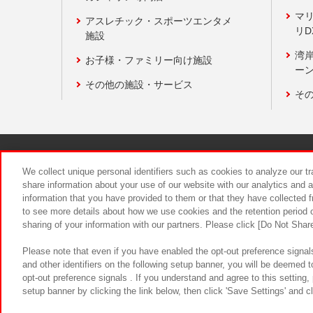
マ
アスレチック・スポーツエンタメ
リD
施設
湾
お子様・ファミリー向け施設
ーン
その他の施設・サービス
そ
関連会社
サステナビリティ
We collect unique personal identifiers such as cookies to analyze our t
share information about your use of our website with our analytics and 
information that you have provided to them or that they have collected f
食品のご提
to see more details about how we use cookies and the retention period o
sharing of your information with our partners. Please click [Do Not Shar
Please note that even if you have enabled the opt-out preference signals
and other identifiers on the following setup banner, you will be deemed 
opt-out preference signals . If you understand and agree to this setting
setup banner by clicking the link below, then click 'Save Settings' and c
©Bandai Namco Amusement Inc.
©Ba