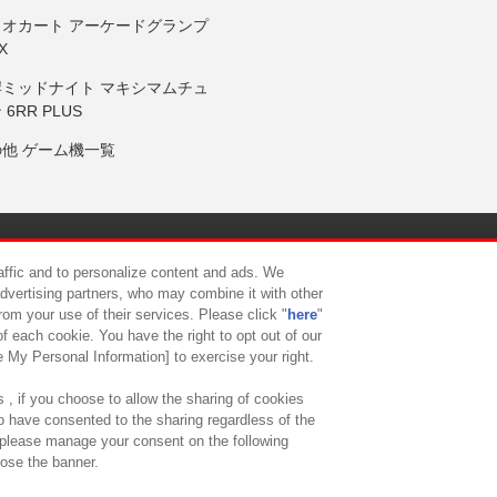
リオカート アーケードグランプ
X
岸ミッドナイト マキシマムチュ
 6RR PLUS
の他 ゲーム機一覧
サイトポリシー
プライバシーポリシー
ウェブアクセシビリティ方
raffic and to personalize content and ads. We
advertising partners, who may combine it with other
rom your use of their services. Please click "
here
"
供について
カスタマーハラスメント対応方針
よくあるご質問・
f each cookie. You have the right to opt out of our
e My Personal Information] to exercise your right.
 , if you choose to allow the sharing of cookies
to have consented to the sharing regardless of the
, please manage your consent on the following
lose the banner.
ndai Namco Amusement Lab Inc.
©Bandai Namco Experience Inc.
©HANAY