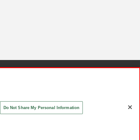
針と検証結果
お取引先さまとともに
お問い合わせ
Do Not Share My Personal Information
ASHIKI Co., Ltd. All Rights Reserved.