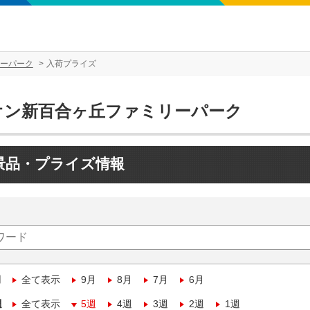
ーパーク
入荷プライズ
オン新百合ヶ丘ファミリーパーク
景品・プライズ情報
月
全て表示
9月
8月
7月
6月
週
全て表示
5週
4週
3週
2週
1週