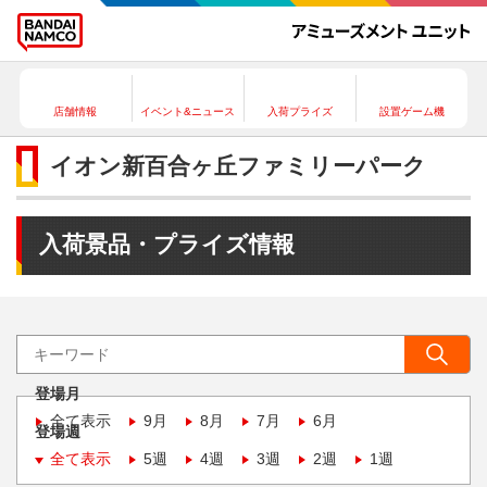
店舗情報
イベント&ニュース
入荷プライズ
設置ゲーム機
イオン新百合ヶ丘ファミリーパーク
入荷景品・プライズ情報
登場月
全て表示
9月
8月
7月
6月
登場週
全て表示
5週
4週
3週
2週
1週