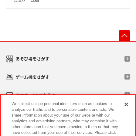
先
あそび場をさがす
ゲーム機をさがす
スマホ・PCであそぶ
We collect unique personal identifiers such as cookies to
analyze our traffic and to personalize content and ads. We
イベント・キャンペーン
share information about your use of our website with our
analytics and advertising partners, who may combine it with
other information that you have provided to them or that they
have collected from your use of their services. Please click